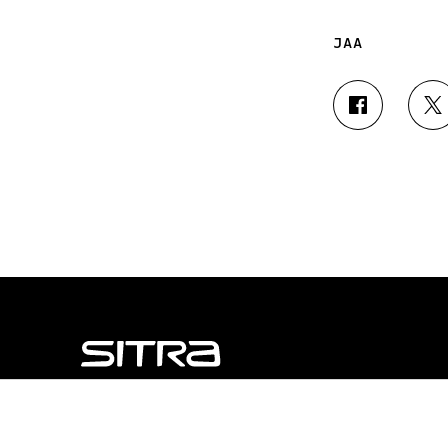
JAA
J
J
A
A
A
A
F
T
A
W
C
I
E
T
B
T
O
E
O
R
K
I
I
S
S
S
S
Ä
A
A
A
V
NÄITÄKÖ ETSIT?
Tietosuoja ja käyttöehdot
V
A