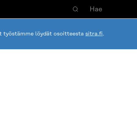
ot työstämme löydät osoitteesta
sitra.fi
.