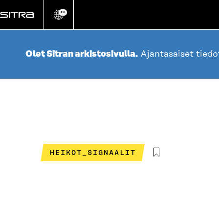
Siirry
suoraan
FI
Vaihda
sivuston
sisältöön
kieli
Olet Sitran arkistosivulla.
Ajantasaiset tied
HEIKOT_SIGNAALIT