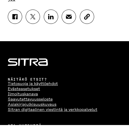
JAA
J
J
J
J
K
A
A
A
A
O
A
A
A
A
P
F
T
L
S
I
A
W
I
Ä
O
C
I
N
H
I
E
T
K
K
A
B
T
E
Ö
R
O
E
D
P
T
O
R
I
O
I
K
I
N
S
K
I
S
I
T
K
NÄITÄKÖ ETSIT?
S
S
S
I
E
Tietosuoja ja käyttöehdot
S
Ä
S
L
L
Evästeasetukset
A
A
Ä
L
I
Ilmoituskanava
A
V
A
A
N
Saavutettavuusseloste
V
A
V
A
L
Asiakirjajulkisuuskuvaus
A
U
A
V
I
Sitran digitaalinen viestintä ja verkkopalvelut
U
T
U
A
N
T
U
T
U
K
U
U
U
T
K
OTA YHTEYTTÄ
U
U
U
U
I