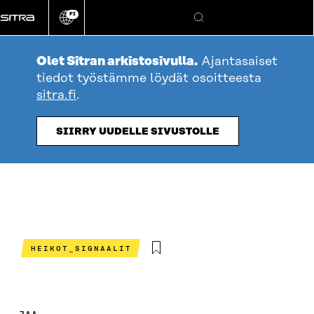
Siirry
FI
suoraan
Vaihda
Hae
sivuston
sisältöön
kieli
Olet Sitran arkistosivulla.
Ajantasaiset
tiedot työstämme löydät osoitteesta
sitra.fi
.
SIIRRY UUDELLE SIVUSTOLLE
HEIKOT_SIGNAALIT