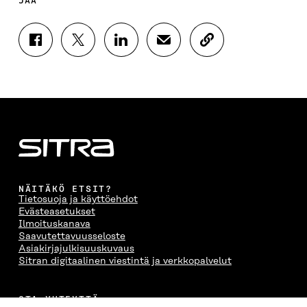
JAA
J
J
J
J
K
A
A
A
A
O
A
A
A
A
P
F
T
L
S
I
A
W
I
Ä
O
C
I
N
H
I
E
T
K
K
A
B
T
E
Ö
R
O
E
D
P
T
O
R
I
O
I
K
I
N
S
K
I
S
I
T
K
NÄITÄKÖ ETSIT?
S
S
S
I
E
Tietosuoja ja käyttöehdot
S
Ä
S
L
L
Evästeasetukset
A
A
Ä
L
I
Ilmoituskanava
A
V
A
A
N
Saavutettavuusseloste
V
A
V
A
L
Asiakirjajulkisuuskuvaus
A
U
A
V
I
Sitran digitaalinen viestintä ja verkkopalvelut
U
T
U
A
N
T
U
T
U
K
U
U
U
T
K
OTA YHTEYTTÄ
U
U
U
U
I