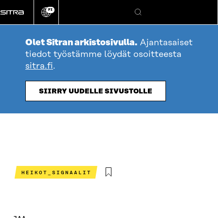
Siirry
FI
suoraan
Vaihda
Hae
sivuston
sisältöön
kieli
Olet Sitran arkistosivulla.
Ajantasaiset
tiedot työstämme löydät osoitteesta
sitra.fi
.
SIIRRY UUDELLE SIVUSTOLLE
HEIKOT_SIGNAALIT