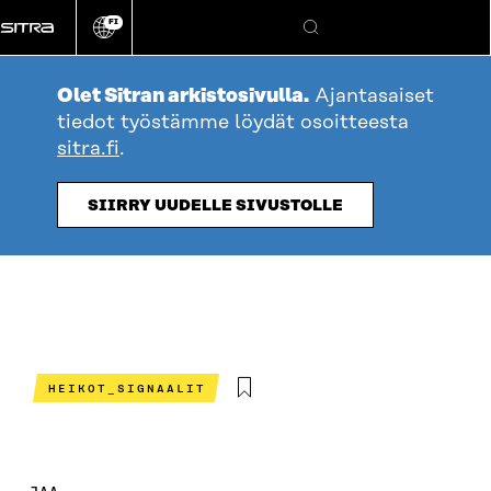
Siirry
FI
suoraan
Vaihda
Hae
sivuston
sisältöön
kieli
Olet Sitran arkistosivulla.
Ajantasaiset
tiedot työstämme löydät osoitteesta
sitra.fi
.
SIIRRY UUDELLE SIVUSTOLLE
HEIKOT_SIGNAALIT