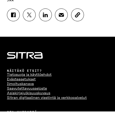
JAA
J
J
J
J
K
A
A
A
A
O
A
A
A
A
P
F
T
L
S
I
A
W
I
Ä
O
C
I
N
H
I
E
T
K
K
A
B
T
E
Ö
R
O
E
D
P
T
O
R
I
O
I
K
I
N
S
K
I
S
I
T
K
NÄITÄKÖ ETSIT?
S
S
S
I
E
Tietosuoja ja käyttöehdot
S
Ä
S
L
L
Evästeasetukset
A
A
Ä
L
I
Ilmoituskanava
A
V
A
A
N
Saavutettavuusseloste
V
A
V
A
L
Asiakirjajulkisuuskuvaus
A
U
A
V
I
Sitran digitaalinen viestintä ja verkkopalvelut
U
T
U
A
N
T
U
T
U
K
U
U
U
T
K
OTA YHTEYTTÄ
U
U
U
U
I