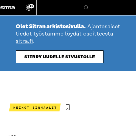
Siirry
FI
suoraan
Vaihda
Hae
sivuston
sisältöön
kieli
Olet Sitran arkistosivulla.
Ajantasaiset
tiedot työstämme löydät osoitteesta
sitra.fi
.
SIIRRY UUDELLE SIVUSTOLLE
HEIKOT_SIGNAALIT