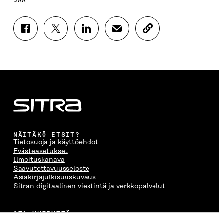
JAA
J
J
J
J
K
A
A
A
A
O
A
A
A
A
P
F
T
L
S
I
A
W
I
Ä
O
C
I
N
H
I
E
T
K
K
A
B
T
E
Ö
R
O
E
D
P
T
O
R
I
O
I
K
I
N
S
K
I
S
I
T
K
NÄITÄKÖ ETSIT?
S
S
S
I
E
Tietosuoja ja käyttöehdot
S
Ä
S
L
L
Evästeasetukset
A
A
Ä
L
I
Ilmoituskanava
A
V
A
A
N
Saavutettavuusseloste
V
A
V
A
L
Asiakirjajulkisuuskuvaus
A
U
A
V
I
Sitran digitaalinen viestintä ja verkkopalvelut
U
T
U
A
N
T
U
T
U
K
U
U
U
T
K
OTA YHTEYTTÄ
U
U
U
U
I