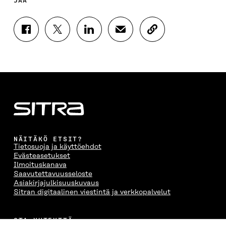
JAA
J
J
J
J
K
A
A
A
A
O
A
A
A
A
P
F
T
L
S
I
A
W
I
Ä
O
C
I
N
H
I
E
T
K
K
A
B
T
E
Ö
R
O
E
D
P
T
O
R
I
O
I
K
I
N
S
K
I
S
I
T
K
NÄITÄKÖ ETSIT?
S
S
S
I
E
Tietosuoja ja käyttöehdot
S
Ä
S
L
L
Evästeasetukset
A
A
Ä
L
I
Ilmoituskanava
A
V
A
A
N
Saavutettavuusseloste
V
A
V
A
L
Asiakirjajulkisuuskuvaus
A
U
A
V
I
Sitran digitaalinen viestintä ja verkkopalvelut
U
T
U
A
N
T
U
T
U
K
U
U
U
T
K
OTA YHTEYTTÄ
U
U
U
U
I