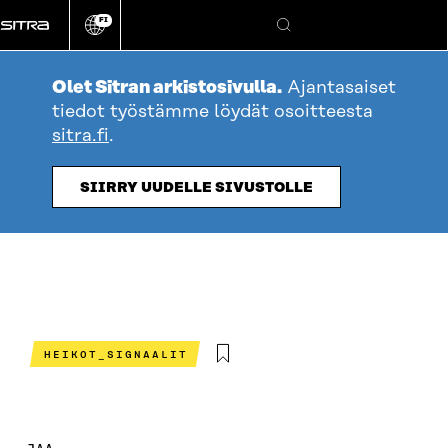
Siirry
FI
suoraan
Vaihda
Hae
sivuston
sisältöön
kieli
Olet Sitran arkistosivulla.
Ajantasaiset
tiedot työstämme löydät osoitteesta
sitra.fi
.
SIIRRY UUDELLE SIVUSTOLLE
HEIKOT_SIGNAALIT