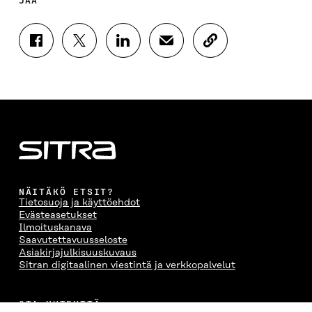
JAA
J
J
J
J
K
A
A
A
A
O
A
A
A
A
P
F
T
L
S
I
A
W
I
Ä
O
C
I
N
H
I
E
T
K
K
A
B
T
E
Ö
R
O
E
D
P
T
O
R
I
O
I
K
I
N
S
K
I
S
I
T
K
NÄITÄKÖ ETSIT?
S
S
S
I
E
Tietosuoja ja käyttöehdot
S
Ä
S
L
L
Evästeasetukset
A
A
Ä
L
I
Ilmoituskanava
A
V
A
A
N
Saavutettavuusseloste
V
A
V
A
L
Asiakirjajulkisuuskuvaus
A
U
A
V
I
Sitran digitaalinen viestintä ja verkkopalvelut
U
T
U
A
N
T
U
T
U
K
U
U
U
T
K
OTA YHTEYTTÄ
U
U
U
U
I