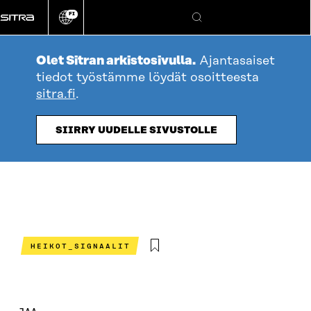
Siirry
FI
suoraan
Vaihda
Hae
sivuston
sisältöön
kieli
Olet Sitran arkistosivulla.
Ajantasaiset
tiedot työstämme löydät osoitteesta
sitra.fi
.
SIIRRY UUDELLE SIVUSTOLLE
HEIKOT_SIGNAALIT