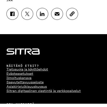
JAA
J
J
J
J
K
A
A
A
A
O
A
A
A
A
P
F
T
L
S
I
A
W
I
Ä
O
C
I
N
H
I
E
T
K
K
A
B
T
E
Ö
R
O
E
D
P
T
O
R
I
O
I
K
I
N
S
K
I
S
I
T
K
NÄITÄKÖ ETSIT?
S
S
S
I
E
Tietosuoja ja käyttöehdot
S
Ä
S
L
L
Evästeasetukset
A
A
Ä
L
I
Ilmoituskanava
A
V
A
A
N
Saavutettavuusseloste
V
A
V
A
L
Asiakirjajulkisuuskuvaus
A
U
A
V
I
Sitran digitaalinen viestintä ja verkkopalvelut
U
T
U
A
N
T
U
T
U
K
U
U
U
T
K
OTA YHTEYTTÄ
U
U
U
U
I