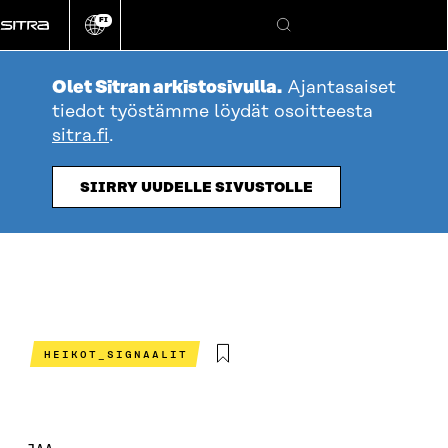
Siirry
FI
suoraan
Vaihda
Hae
sivuston
sisältöön
kieli
Olet Sitran arkistosivulla.
Ajantasaiset
tiedot työstämme löydät osoitteesta
sitra.fi
.
SIIRRY UUDELLE SIVUSTOLLE
HEIKOT_SIGNAALIT