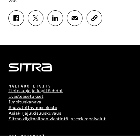
JAA
J
J
J
J
K
A
A
A
A
O
A
A
A
A
P
F
T
L
S
I
A
W
I
Ä
O
C
I
N
H
I
E
T
K
K
A
B
T
E
Ö
R
O
E
D
P
T
O
R
I
O
I
K
I
N
S
K
I
S
I
T
K
NÄITÄKÖ ETSIT?
S
S
S
I
E
Tietosuoja ja käyttöehdot
S
Ä
S
L
L
Evästeasetukset
A
A
Ä
L
I
Ilmoituskanava
A
V
A
A
N
Saavutettavuusseloste
V
A
V
A
L
Asiakirjajulkisuuskuvaus
A
U
A
V
I
Sitran digitaalinen viestintä ja verkkopalvelut
U
T
U
A
N
T
U
T
U
K
U
U
U
T
K
OTA YHTEYTTÄ
U
U
U
U
I