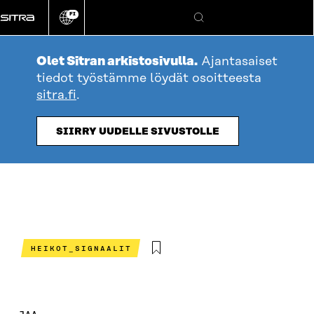
Siirry
FI
suoraan
Vaihda
Hae
sivuston
sisältöön
kieli
Olet Sitran arkistosivulla.
Ajantasaiset
tiedot työstämme löydät osoitteesta
sitra.fi
.
SIIRRY UUDELLE SIVUSTOLLE
HEIKOT_SIGNAALIT