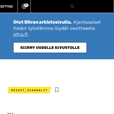
Siirry
FI
suoraan
Vaihda
Hae
sivuston
sisältöön
kieli
Olet Sitran arkistosivulla.
Ajantasaiset
tiedot työstämme löydät osoitteesta
sitra.fi
.
SIIRRY UUDELLE SIVUSTOLLE
HEIKOT_SIGNAALIT