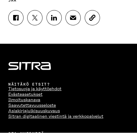
JAA
J
J
J
J
K
A
A
A
A
O
A
A
A
A
P
F
T
L
S
I
A
W
I
Ä
O
C
I
N
H
I
E
T
K
K
A
B
T
E
Ö
R
O
E
D
P
T
O
R
I
O
I
K
I
N
S
K
I
S
I
T
K
NÄITÄKÖ ETSIT?
S
S
S
I
E
Tietosuoja ja käyttöehdot
S
Ä
S
L
L
Evästeasetukset
A
A
Ä
L
I
Ilmoituskanava
A
V
A
A
N
Saavutettavuusseloste
V
A
V
A
L
Asiakirjajulkisuuskuvaus
A
U
A
V
I
Sitran digitaalinen viestintä ja verkkopalvelut
U
T
U
A
N
T
U
T
U
K
U
U
U
T
K
OTA YHTEYTTÄ
U
U
U
U
I