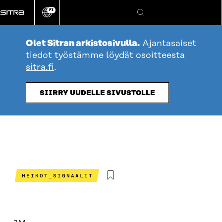
Siirry
FI
suoraan
Vaihda
Hae
sivuston
sisältöön
kieli
Olet Sitran arkistosivulla.
Ajantasaiset
tiedot työstämme löydät osoitteesta
sitra.fi
.
SIIRRY UUDELLE SIVUSTOLLE
HEIKOT_SIGNAALIT