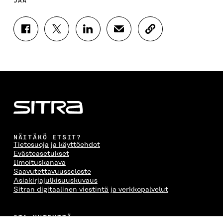
JAA
J
J
J
J
K
A
A
A
A
O
A
A
A
A
P
F
T
L
S
I
A
W
I
Ä
O
C
I
N
H
I
E
T
K
K
A
B
T
E
Ö
R
O
E
D
P
T
O
R
I
O
I
K
I
N
S
K
I
S
I
T
K
NÄITÄKÖ ETSIT?
S
S
S
I
E
Tietosuoja ja käyttöehdot
S
Ä
S
L
L
Evästeasetukset
A
A
Ä
L
I
Ilmoituskanava
A
V
A
A
N
Saavutettavuusseloste
V
A
V
A
L
Asiakirjajulkisuuskuvaus
A
U
A
V
I
Sitran digitaalinen viestintä ja verkkopalvelut
U
T
U
A
N
T
U
T
U
K
U
U
U
T
K
OTA YHTEYTTÄ
U
U
U
U
I