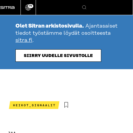
Siirry
FI
suoraan
Vaihda
Hae
sivuston
sisältöön
kieli
Olet Sitran arkistosivulla.
Ajantasaiset
tiedot työstämme löydät osoitteesta
sitra.fi
.
SIIRRY UUDELLE SIVUSTOLLE
HEIKOT_SIGNAALIT