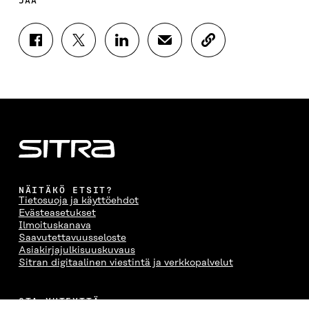
JAA
J
J
J
J
K
A
A
A
A
O
A
A
A
A
P
F
T
L
S
I
A
W
I
Ä
O
C
I
N
H
I
E
T
K
K
A
B
T
E
Ö
R
O
E
D
P
T
O
R
I
O
I
K
I
N
S
K
I
S
I
T
K
NÄITÄKÖ ETSIT?
S
S
S
I
E
Tietosuoja ja käyttöehdot
S
Ä
S
L
L
Evästeasetukset
A
A
Ä
L
I
Ilmoituskanava
A
V
A
A
N
Saavutettavuusseloste
V
A
V
A
L
Asiakirjajulkisuuskuvaus
A
U
A
V
I
Sitran digitaalinen viestintä ja verkkopalvelut
U
T
U
A
N
T
U
T
U
K
U
U
U
T
K
OTA YHTEYTTÄ
U
U
U
U
I