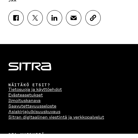
JAA
J
J
J
J
K
A
A
A
A
O
A
A
A
A
P
F
T
L
S
I
A
W
I
Ä
O
C
I
N
H
I
E
T
K
K
A
B
T
E
Ö
R
O
E
D
P
T
O
R
I
O
I
K
I
N
S
K
I
S
I
T
K
NÄITÄKÖ ETSIT?
S
S
S
I
E
Tietosuoja ja käyttöehdot
S
Ä
S
L
L
Evästeasetukset
A
A
Ä
L
I
Ilmoituskanava
A
V
A
A
N
Saavutettavuusseloste
V
A
V
A
L
Asiakirjajulkisuuskuvaus
A
U
A
V
I
Sitran digitaalinen viestintä ja verkkopalvelut
U
T
U
A
N
T
U
T
U
K
U
U
U
T
K
OTA YHTEYTTÄ
U
U
U
U
I