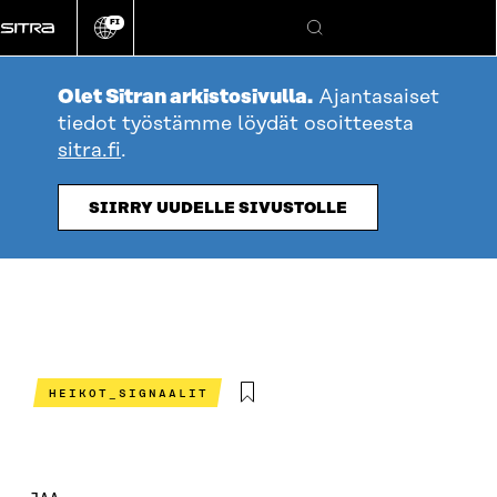
Siirry
FI
suoraan
Vaihda
Hae
sivuston
sisältöön
kieli
Olet Sitran arkistosivulla.
Ajantasaiset
tiedot työstämme löydät osoitteesta
sitra.fi
.
SIIRRY UUDELLE SIVUSTOLLE
HEIKOT_SIGNAALIT