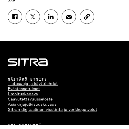
JAA
J
J
J
J
K
A
A
A
A
O
A
A
A
A
P
F
T
L
S
I
A
W
I
Ä
O
C
I
N
H
I
E
T
K
K
A
B
T
E
Ö
R
O
E
D
P
T
O
R
I
O
I
K
I
N
S
K
I
S
I
T
K
NÄITÄKÖ ETSIT?
S
S
S
I
E
Tietosuoja ja käyttöehdot
S
Ä
S
L
L
Evästeasetukset
A
A
Ä
L
I
Ilmoituskanava
A
V
A
A
N
Saavutettavuusseloste
V
A
V
A
L
Asiakirjajulkisuuskuvaus
A
U
A
V
I
Sitran digitaalinen viestintä ja verkkopalvelut
U
T
U
A
N
T
U
T
U
K
U
U
U
T
K
OTA YHTEYTTÄ
U
U
U
U
I