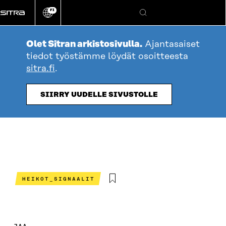
Siirry
FI
suoraan
Vaihda
Hae
sivuston
sisältöön
kieli
Olet Sitran arkistosivulla.
Ajantasaiset
tiedot työstämme löydät osoitteesta
sitra.fi
.
SIIRRY UUDELLE SIVUSTOLLE
HEIKOT_SIGNAALIT