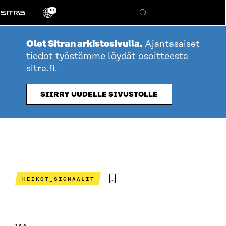
Siirry
FI
suoraan
Vaihda
Hae
sivuston
sisältöön
kieli
Olet Sitran arkistosivulla.
Ajantasaiset
tiedot työstämme löydät osoitteesta
sitra.fi
.
SIIRRY UUDELLE SIVUSTOLLE
HEIKOT_SIGNAALIT