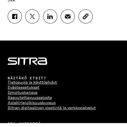
JAA
J
J
J
J
K
A
A
A
A
O
A
A
A
A
P
F
T
L
S
I
A
W
I
Ä
O
C
I
N
H
I
E
T
K
K
A
B
T
E
Ö
R
O
E
D
P
T
O
R
I
O
I
K
I
N
S
K
I
S
I
T
K
NÄITÄKÖ ETSIT?
S
S
S
I
E
Tietosuoja ja käyttöehdot
S
Ä
S
L
L
Evästeasetukset
A
A
Ä
L
I
Ilmoituskanava
A
V
A
A
N
Saavutettavuusseloste
V
A
V
A
L
Asiakirjajulkisuuskuvaus
A
U
A
V
I
Sitran digitaalinen viestintä ja verkkopalvelut
U
T
U
A
N
T
U
T
U
K
U
U
U
T
K
OTA YHTEYTTÄ
U
U
U
U
I