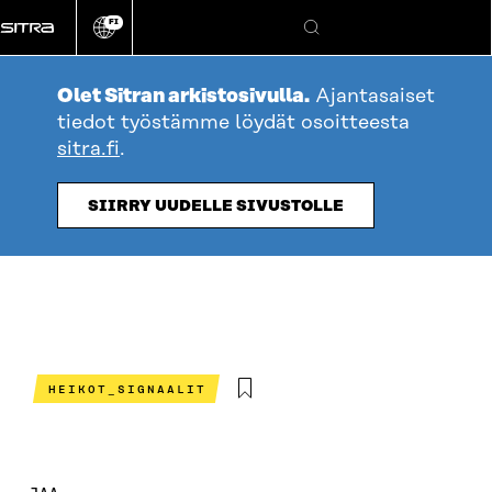
Siirry
FI
suoraan
Vaihda
Hae
sivuston
sisältöön
kieli
Olet Sitran arkistosivulla.
Ajantasaiset
tiedot työstämme löydät osoitteesta
sitra.fi
.
SIIRRY UUDELLE SIVUSTOLLE
HEIKOT_SIGNAALIT