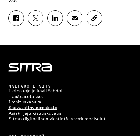
JAA
J
J
J
J
K
A
A
A
A
O
A
A
A
A
P
F
T
L
S
I
A
W
I
Ä
O
C
I
N
H
I
E
T
K
K
A
B
T
E
Ö
R
O
E
D
P
T
O
R
I
O
I
K
I
N
S
K
I
S
I
T
K
NÄITÄKÖ ETSIT?
S
S
S
I
E
Tietosuoja ja käyttöehdot
S
Ä
S
L
L
Evästeasetukset
A
A
Ä
L
I
Ilmoituskanava
A
V
A
A
N
Saavutettavuusseloste
V
A
V
A
L
Asiakirjajulkisuuskuvaus
A
U
A
V
I
Sitran digitaalinen viestintä ja verkkopalvelut
U
T
U
A
N
T
U
T
U
K
U
U
U
T
K
OTA YHTEYTTÄ
U
U
U
U
I