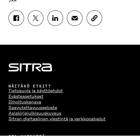
JAA
J
J
J
J
K
A
A
A
A
O
A
A
A
A
P
F
T
L
S
I
A
W
I
Ä
O
C
I
N
H
I
E
T
K
K
A
B
T
E
Ö
R
O
E
D
P
T
O
R
I
O
I
K
I
N
S
K
I
S
I
T
K
NÄITÄKÖ ETSIT?
S
S
S
I
E
Tietosuoja ja käyttöehdot
S
Ä
S
L
L
Evästeasetukset
A
A
Ä
L
I
Ilmoituskanava
A
V
A
A
N
Saavutettavuusseloste
V
A
V
A
L
Asiakirjajulkisuuskuvaus
A
U
A
V
I
Sitran digitaalinen viestintä ja verkkopalvelut
U
T
U
A
N
T
U
T
U
K
U
U
U
T
K
OTA YHTEYTTÄ
U
U
U
U
I