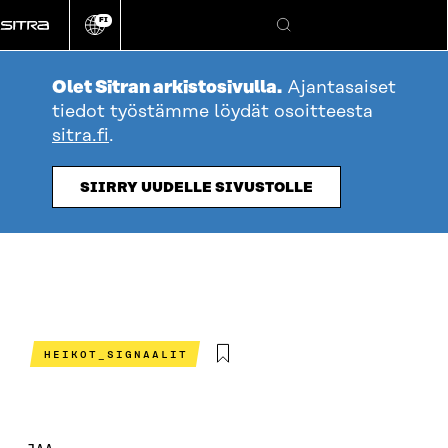
Siirry
FI
suoraan
Vaihda
Hae
sivuston
sisältöön
kieli
Olet Sitran arkistosivulla.
Ajantasaiset
tiedot työstämme löydät osoitteesta
sitra.fi
.
SIIRRY UUDELLE SIVUSTOLLE
HEIKOT_SIGNAALIT