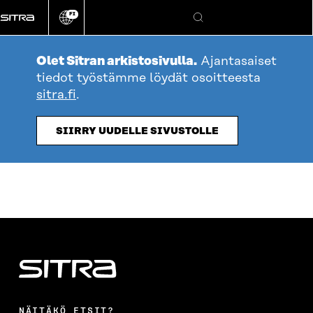
Siirry
FI
suoraan
Vaihda
Hae
sivuston
sisältöön
kieli
Olet Sitran arkistosivulla.
Ajantasaiset
tiedot työstämme löydät osoitteesta
sitra.fi
.
SIIRRY UUDELLE SIVUSTOLLE
NÄITÄKÖ ETSIT?