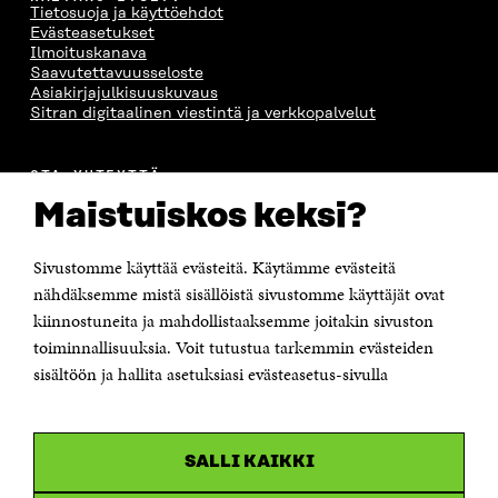
Tietosuoja ja käyttöehdot
Evästeasetukset
Ilmoituskanava
Saavutettavuusseloste
Asiakirjajulkisuuskuvaus
Sitran digitaalinen viestintä ja verkkopalvelut
OTA YHTEYTTÄ
Suomen itsenäisyyden juhlarahasto Sitra
Maistuiskos keksi?
Itämerenkatu 11-13, PL 160,
00181 Helsinki
Sivustomme käyttää evästeitä. Käytämme evästeitä
Puhelin +358 294 618 991
Sähköpostiosoite
nähdäksemme mistä sisällöistä sivustomme käyttäjät ovat
etunimi.sukunimi@sitra.fi tai sitra@sitra.fi
kiinnostuneita ja mahdollistaaksemme joitakin sivuston
Saapumisohjeet
toiminnallisuuksia. Voit tutustua tarkemmin evästeiden
sisältöön ja hallita asetuksiasi evästeasetus-sivulla
Y-tunnus 0202132-3
OLEMME NÄISSÄ SOMEISSA
SALLI KAIKKI
Facebook
Avautuu