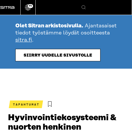
Siirry
FI
suoraan
Vaihda
Hae
sivuston
sisältöön
kieli
Olet Sitran arkistosivulla.
Ajantasaiset
tiedot työstämme löydät osoitteesta
sitra.fi
.
SIIRRY UUDELLE SIVUSTOLLE
TAPAHTUMAT
Hyvinvointiekosysteemi &
nuorten henkinen