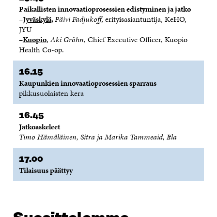
Paikallisten innovaatioprosessien edistyminen ja jatko
–
Jyväskylä
,
Päivi
Fadjukoff
, erityisasiantuntija, KeHO,
JYU
–
Kuopio
​,
Aki Gröhn
, Chief Executive Officer, Kuopio
Health Co-op.
16.15
Kaupunkien innovaatioprosessien sparraus
pikkusuolaisten kera
16.45
Jatkoaskeleet
Timo Hämäläinen, Sitra ja Marika Tammeaid, Itla
17.00
Tilaisuus päättyy