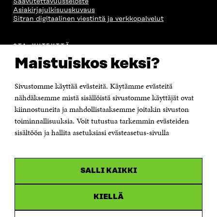
Saavutettavuusseloste
Asiakirjajulkisuuskuvaus
Sitran digitaalinen viestintä ja verkkopalvelut
OTA YHTEYTTÄ
Suomen itsenäisyyden juhlarahasto Sitra
Maistuiskos keksi?
Itämerenkatu 11-13, PL 160,
00181 Helsinki
Sivustomme käyttää evästeitä. Käytämme evästeitä
Puhelin +358 294 618 991
Sähköpostiosoite
nähdäksemme mistä sisällöistä sivustomme käyttäjät ovat
etunimi.sukunimi@sitra.fi tai sitra@sitra.fi
kiinnostuneita ja mahdollistaaksemme joitakin sivuston
toiminnallisuuksia. Voit tutustua tarkemmin evästeiden
Saapumisohjeet
sisältöön ja hallita asetuksiasi evästeasetus-sivulla
Y-tunnus 0202132-3
OLEMME NÄISSÄ SOMEISSA
SALLI KAIKKI
Facebook
Avautuu
uudessa
Linkedin
ikkunassa
KIELLÄ
Avautuu
uudessa
Youtube
ikkunassa