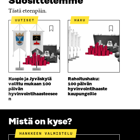
Suosittelemme
Tästä eteenpäin.
UUTISET
HAKU
Kuopio ja Jyväskylä
Rahoitushaku:
valittu mukaan 100
100 päivän
päivän
hyvinvointi­haaste
hyvinvointihaasteesee
kaupungeille
n
Mistä on kyse?
HANKKEEN VALMISTELU