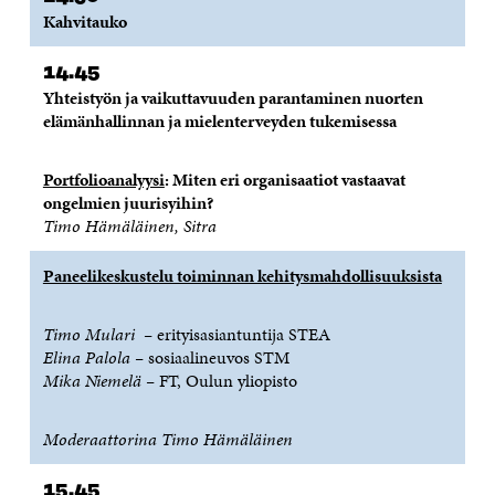
I
K
I
A
Kahvitauko
K
K
K
I
K
U
K
K
U
N
U
K
14.45
N
A
N
U
Yhteistyön ja vaikuttavuuden parantaminen nuorten
A
S
A
N
elämänhallinnan ja mielenterveyden tukemisessa
S
S
S
A
S
A
S
S
A
A
S
Portfolioanalyysi
: Miten eri organisaatiot vastaavat
A
ongelmien juurisyihin?
Timo Hämäläinen, Sitra
Paneelikeskustelu toiminnan kehitysmahdollisuuksista
Timo Mulari –
erityisasiantuntija STEA
Elina Palola –
sosiaalineuvos STM
Mika Niemelä –
FT, Oulun yliopisto
Moderaattorina Timo Hämäläinen
15.45