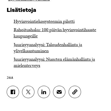
Lisätietoja
Hyvinvointiekosysteemin pilotti
Rahoitushaku: 100 päivän hyvinvointihaaste
kaupungeille
Juurisyyanalyysi: Taloudenhallinta ja
ylivelkaantuminen
Juurisyyanalyysi: Nuorten elämänhallinta ja
mielenterveys
JAA
J
J
J
J
K
A
A
A
A
O
A
A
A
A
P
F
T
L
S
I