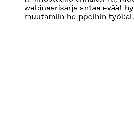
webinaarisarja antaa eväät h
muutamiin helppoihin työkal