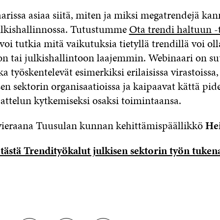
arissa asiaa siitä, miten ja miksi megatrendejä kan
ulkishallinnossa. Tutustumme
Ota trendi haltuun 
voi tutkia mitä vaikutuksia tietyllä trendillä voi o
on tai julkishallintoon laajemmin. Webinaari on s
tka työskentelevät esimerkiksi erilaisissa virastoissa
sen sektorin organisaatioissa ja kaipaavat kättä pi
jattelun kytkemiseksi osaksi toimintaansa.
vieraana Tuusulan kunnan kehittämispäällikkö
He
tästä Trendityökalut julkisen sektorin työn tukena