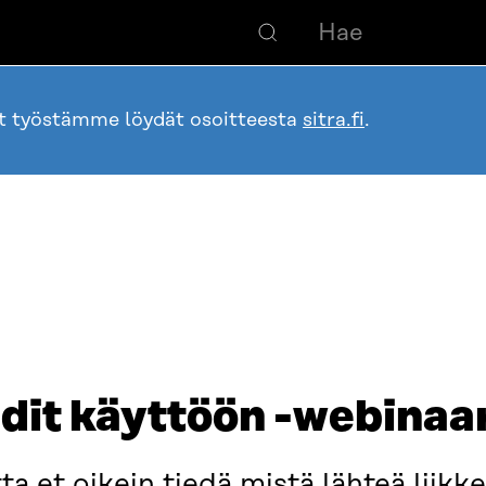
ot työstämme löydät osoitteesta
sitra.fi
.
dit käyttöön -webinaa
a et oikein tiedä mistä lähteä liikk