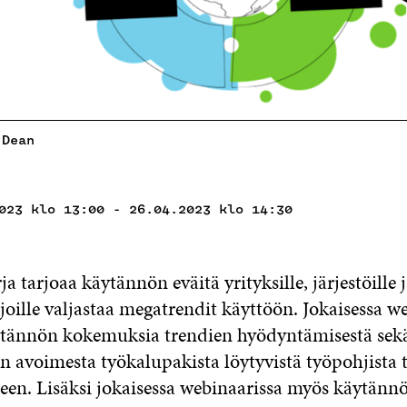
 Dean
023 klo 13:00 - 26.04.2023 klo 14:30
a tarjoaa käytännön eväitä yrityksille, järjestöille j
oille valjastaa megatrendit käyttöön. Jokaisessa w
tännön kokemuksia trendien hyödyntämisestä sekä 
ran avoimesta työkalupakista löytyvistä työpohjista 
en. Lisäksi jokaisessa webinaarissa myös käytännö