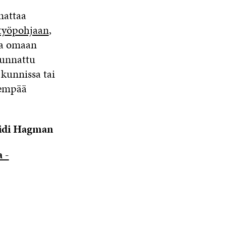
nattaa
-työpohjaan
,
lla omaan
uunnattu
, kunnissa tai
dempää
idi Hagman
 -