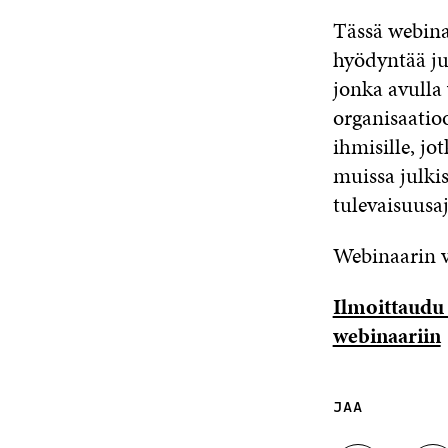
Tässä webina
hyödyntää j
jonka avulla 
organisaatio
ihmisille, jo
muissa julki
tulevaisuusa
Webinaarin 
Ilmoittaudu 
webinaariin
JAA