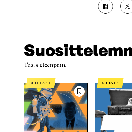
J
J
A
A
A
A
F
T
A
W
C
I
E
T
Suosittelem
B
T
O
E
O
R
Tästä eteenpäin.
K
I
I
S
S
S
UUTISET
KOOSTE
S
Ä
A
A
A
V
V
A
A
U
U
T
T
U
U
U