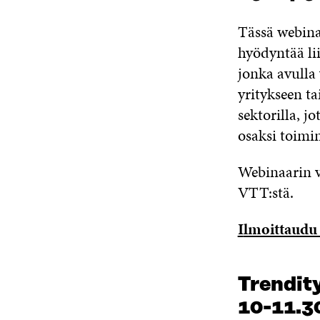
Tässä webina
hyödyntää l
jonka avulla 
yritykseen ta
sektorilla, 
osaksi toimi
Webinaarin 
VTT:stä.
I
lmoittaudu 
Trendity
10-11.3