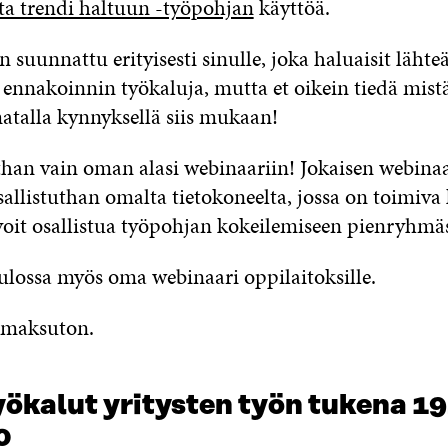
ta trendi haltuun -työpohjan
käyttöä.
 suunnattu erityisesti sinulle, joka haluaisit lähte
ennakoinnin työkaluja, mutta et oikein tiedä mistä
 matalla kynnyksellä siis mukaan!
han vain oman alasi webinaariin! Jokaisen webinaa
sallistuthan omalta tietokoneelta, jossa on toimiva
 voit osallistua työpohjan kokeilemiseen pienryhm
tulossa myös oma webinaari oppilaitoksille.
 maksuton.
ökalut yritysten työn tukena 19
0