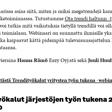
arissa asiaa siitä, miten ja miksi megatrendejä kan
iiketoiminnassa. Tutustumme
Ota trendi haltuun -
voi tutkia mitä vaikutuksia tietyllä trendillä voi o
i toimialaan. Webinaari on suunnattu ihmisille yksi
jotka kaipaavat kättä pidempää tulevaisuusajattelun
ntaansa.
vieraina
Hanna Rämö
Eezy Oyj:stä sekä
Juuli Huu
tästä Trendityökalut yritysten työn tukena -webin
ökalut järjestöjen työn tukena 2
0