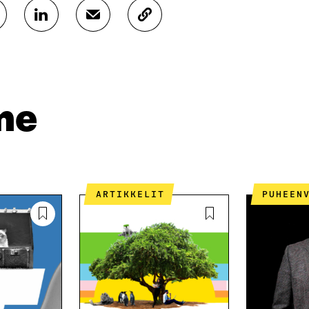
J
J
K
A
A
O
A
A
P
L
S
I
I
Ä
O
N
H
I
K
K
A
me
E
Ö
R
D
P
T
I
O
I
N
S
K
I
T
K
S
I
E
ARTIKKELIT
PUHEEN
S
L
L
Ä
L
I
A
A
N
V
A
L
A
V
I
U
A
N
T
U
K
U
T
K