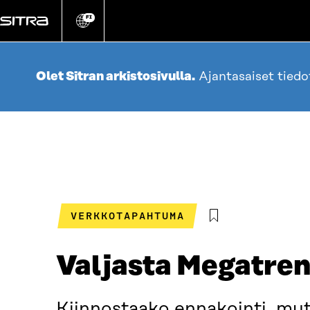
Siirry
suoraan
FI
Vaihda
sivuston
sisältöön
kieli
Olet Sitran arkistosivulla.
Ajantasaiset tied
VERKKOTAPAHTUMA
Valjasta Megatren
Kiinnostaako ennakointi, mutt