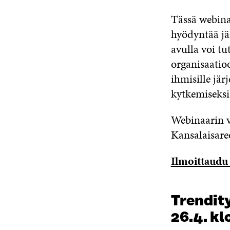
Tässä webina
hyödyntää jä
avulla voi tu
organisaatio
ihmisille jär
kytkemiseksi
Webinaarin 
Kansalaisar
Ilmoittaudu 
Trendity
26.4. kl