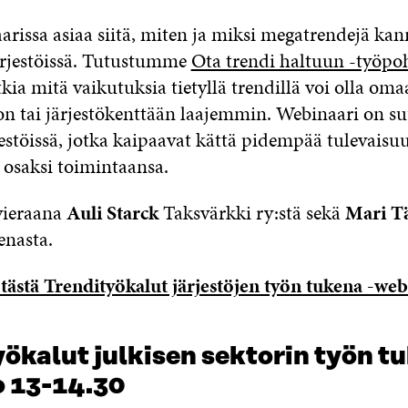
arissa asiaa siitä, miten ja miksi megatrendejä kan
rjestöissä. Tutustumme
Ota trendi haltuun -työpo
tkia mitä vaikutuksia tietyllä trendillä voi olla om
on tai järjestökenttään laajemmin. Webinaari on s
jestöissä, jotka kaipaavat kättä pidempää tulevaisu
 osaksi toimintaansa.
vieraana
Auli Starck
Taksvärkki ry:stä sekä
Mari T
eenasta.
tästä Trendityökalut järjestöjen työn tukena -web
ökalut julkisen sektorin työn t
o 13-14.30