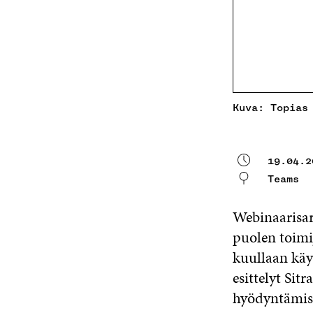
Kuva: Topias
19.04.2
Teams
Webinaarisarj
puolen toimij
kuullaan käy
esittelyt Sit
hyödyntämise