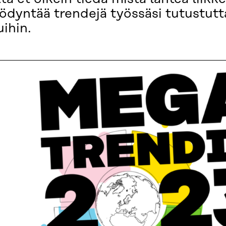
yödyntää trendejä työssäsi tutustutt
uihin.