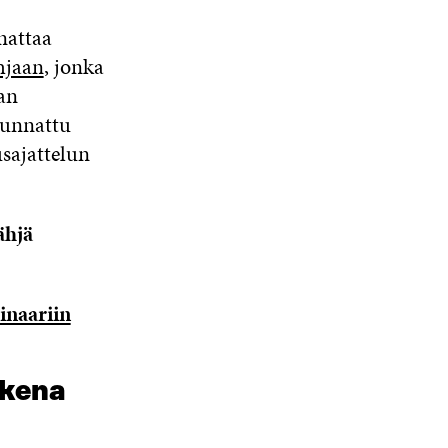
nattaa
hjaan
, jonka
aan
uunnattu
usajattelun
ähjä
inaariin
ukena