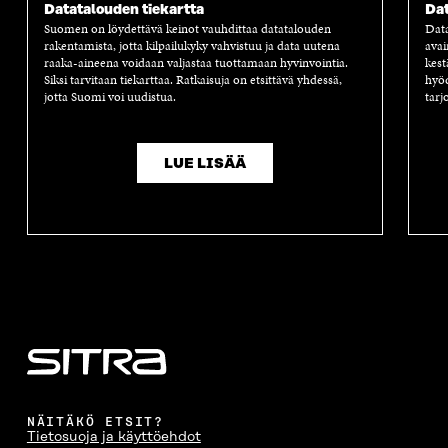
A
S
A
N
Datatalouden tiekartta
Dat
S
S
S
A
Suomen on löydettävä keinot vauhdittaa datatalouden
Dat
S
A
S
S
rakentamista, jotta kilpailukyky vahvistuu ja data uutena
avai
A
A
S
raaka-aineena voidaan valjastaa tuottamaan hyvinvointia.
kest
A
Siksi tarvitaan tiekarttaa. Ratkaisuja on etsittävä yhdessä,
hyöd
jotta Suomi voi uudistua.
tarj
LUE LISÄÄ
NÄITÄKÖ ETSIT?
Tietosuoja ja käyttöehdot