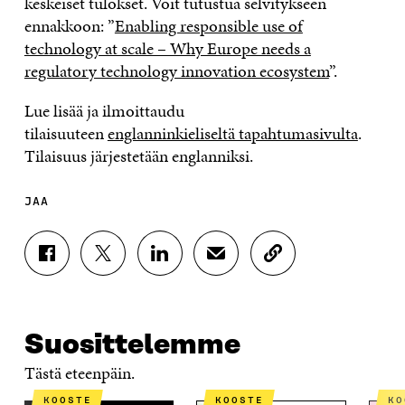
keskeiset tulokset. Voit tutustua selvitykseen
ennakkoon: ”
Enabling responsible use of
technology at scale – Why Europe needs a
regulatory technology innovation ecosystem
”.
Lue lisää ja ilmoittaudu
tilaisuuteen
englanninkieliseltä tapahtumasivulta
.
Tilaisuus järjestetään englanniksi.
JAA
J
J
J
J
K
A
A
A
A
O
A
A
A
A
P
F
T
L
S
I
A
W
I
Ä
O
Suosittelemme
C
I
N
H
I
E
T
K
K
A
Tästä eteenpäin.
B
T
E
Ö
R
O
E
D
P
T
KOOSTE
KOOSTE
K