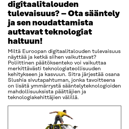
digitaalitalouden
tulevaisuus? – Ota sääntely
ja sen noudattamista
auttavat teknologiat
haltuun!
Miltä Euroopan digitaalitalouden tulevaisuus
näyttää ja ketkä siihen vaikuttavat?
Poliittinen päätöksenteko voi vaikuttaa
merkittävästi teknologiateollisuuden
kehitykseen ja kasvuun. Sitra järjestää osana
Slushia sivutapahtuman, jonka tavoitteena
on lisätä ymmärrystä sääntelyteknologioiden
mahdollisuuksista päättäjien ja
teknologiakehittäjien välillä.