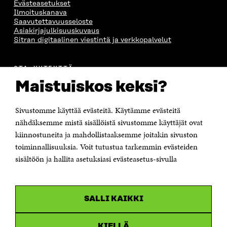
Evästeasetukset
Ilmoituskanava
Saavutettavuusseloste
Asiakirjajulkisuuskuvaus
Sitran digitaalinen viestintä ja verkkopalvelut
OTA YHTEYTTÄ
Suomen itsenäisyyden juhlarahasto Sitra
Maistuiskos keksi?
Itämerenkatu 11-13, PL 160,
00181 Helsinki
Sivustomme käyttää evästeitä. Käytämme evästeitä
Puhelin +358 294 618 991
Sähköpostiosoite
nähdäksemme mistä sisällöistä sivustomme käyttäjät ovat
etunimi.sukunimi@sitra.fi tai sitra@sitra.fi
kiinnostuneita ja mahdollistaaksemme joitakin sivuston
Saapumisohjeet
toiminnallisuuksia. Voit tutustua tarkemmin evästeiden
sisältöön ja hallita asetuksiasi evästeasetus-sivulla
Y-tunnus 0202132-3
OLEMME NÄISSÄ SOMEISSA
SALLI KAIKKI
Facebook
Avautuu
uudessa
Linkedin
ikkunassa
KIELLÄ