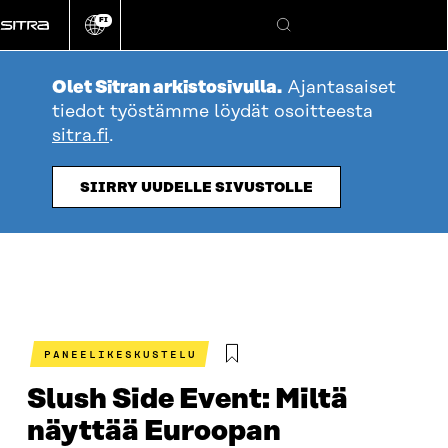
Siirry
FI
suoraan
Vaihda
Hae
sivuston
sisältöön
kieli
Olet Sitran arkistosivulla.
Ajantasaiset
tiedot työstämme löydät osoitteesta
sitra.fi
.
SIIRRY UUDELLE SIVUSTOLLE
PANEELIKESKUSTELU
Slush Side Event: Miltä
näyttää Euroopan