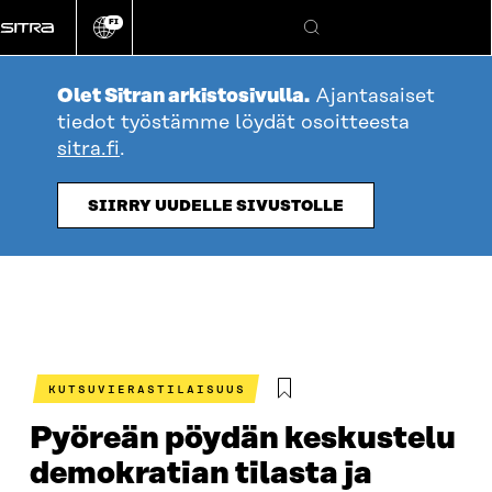
Siirry
FI
suoraan
Vaihda
Hae
sivuston
sisältöön
kieli
Olet Sitran arkistosivulla.
Ajantasaiset
tiedot työstämme löydät osoitteesta
sitra.fi
.
SIIRRY UUDELLE SIVUSTOLLE
KUTSUVIERASTILAISUUS
Pyöreän pöydän keskustelu
demokratian tilasta ja