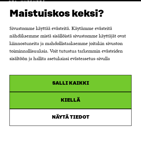
OTA YHTEYTTÄ
Suomen itsenäisyyden juhlarahasto Sitra
Maistuiskos keksi?
Itämerenkatu 11-13, PL 160,
00181 Helsinki
Sivustomme käyttää evästeitä. Käytämme evästeitä
Puhelin +358 294 618 991
Sähköpostiosoite
nähdäksemme mistä sisällöistä sivustomme käyttäjät ovat
etunimi.sukunimi@sitra.fi tai sitra@sitra.fi
kiinnostuneita ja mahdollistaaksemme joitakin sivuston
Saapumisohjeet
toiminnallisuuksia. Voit tutustua tarkemmin evästeiden
sisältöön ja hallita asetuksiasi evästeasetus-sivulla
Y-tunnus 0202132-3
OLEMME NÄISSÄ SOMEISSA
SALLI KAIKKI
Facebook
Avautuu
uudessa
Linkedin
ikkunassa
KIELLÄ
Avautuu
uudessa
Youtube
ikkunassa
Avautuu
NÄYTÄ TIEDOT
uudessa
Instagram
ikkunassa
Avautuu
uudessa
ikkunassa