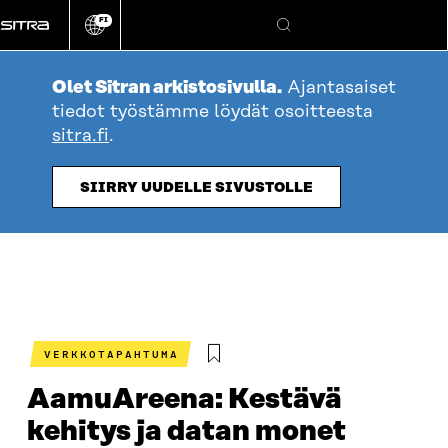
Siirry
FI
suoraan
Vaihda
Hae
sivuston
sisältöön
kieli
Olet Sitran arkistosivulla.
Ajantasaiset
tiedot työstämme löydät osoitteesta
sitra.fi
.
SIIRRY UUDELLE SIVUSTOLLE
VERKKOTAPAHTUMA
AamuAreena: Kestävä
kehitys ja datan monet