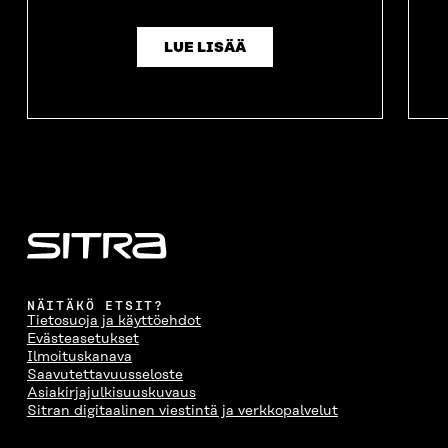
LUE LISÄÄ
NÄITÄKÖ ETSIT?
Tietosuoja ja käyttöehdot
Evästeasetukset
Ilmoituskanava
Saavutettavuusseloste
Asiakirjajulkisuuskuvaus
Sitran digitaalinen viestintä ja verkkopalvelut