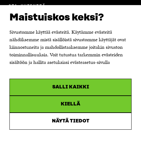
OTA YHTEYTTÄ
Suomen itsenäisyyden juhlarahasto Sitra
Maistuiskos keksi?
Itämerenkatu 11-13, PL 160,
00181 Helsinki
Sivustomme käyttää evästeitä. Käytämme evästeitä
Puhelin +358 294 618 991
Sähköpostiosoite
nähdäksemme mistä sisällöistä sivustomme käyttäjät ovat
etunimi.sukunimi@sitra.fi tai sitra@sitra.fi
kiinnostuneita ja mahdollistaaksemme joitakin sivuston
Saapumisohjeet
toiminnallisuuksia. Voit tutustua tarkemmin evästeiden
sisältöön ja hallita asetuksiasi evästeasetus-sivulla
Y-tunnus 0202132-3
OLEMME NÄISSÄ SOMEISSA
SALLI KAIKKI
Facebook
Avautuu
uudessa
Linkedin
ikkunassa
KIELLÄ
Avautuu
uudessa
Youtube
ikkunassa
Avautuu
NÄYTÄ TIEDOT
uudessa
Instagram
ikkunassa
Avautuu
uudessa