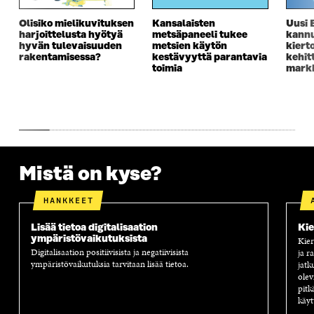
Olisiko mielikuvituksen
Kansalaisten
Uusi 
harjoittelusta hyötyä
metsäpaneeli tukee
kannu
hyvän tulevaisuuden
metsien käytön
kiert
rakentamisessa?
kestävyyttä parantavia
kehit
toimia
markk
Mistä on kyse?
HANKKEET
Lisää tietoa digitalisaation
Kie
ympäristövaikutuksista
Kier
Digitalisaation positiivisista ja negatiivisista
ja r
ympäristövaikutuksia tarvitaan lisää tietoa.
jatk
olev
pitk
käyt