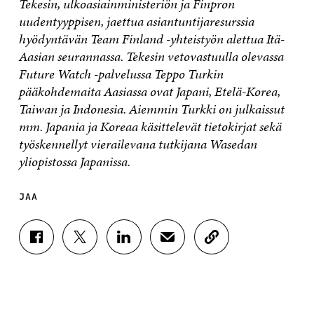
Tekesin, ulkoasiainministeriön ja Finpron
uudentyyppisen, jaettua asiantuntijaresurssia
hyödyntävän Team Finland -yhteistyön alettua Itä-
Aasian seurannassa. Tekesin vetovastuulla olevassa
Future Watch -palvelussa Teppo Turkin
pääkohdemaita Aasiassa ovat Japani, Etelä-Korea,
Taiwan ja Indonesia. Aiemmin Turkki on julkaissut
mm. Japania ja Koreaa käsittelevät tietokirjat sekä
työskennellyt vierailevana tutkijana Wasedan
yliopistossa Japanissa.
JAA
J
J
J
J
K
A
A
A
A
O
A
A
A
A
P
F
T
L
S
I
A
W
I
Ä
O
C
I
N
H
I