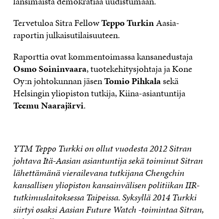
länsimaista demokratiaa uudistumaan.
Tervetuloa Sitra Fellow
Teppo Turkin
Aasia-
raportin julkaisutilaisuuteen.
Raporttia ovat kommentoimassa kansanedustaja
Osmo Soininvaara
, tuotekehitysjohtaja ja Kone
Oy:n johtokunnan jäsen
Tomio Pihkala
sekä
Helsingin yliopiston tutkija, Kiina-asiantuntija
Teemu Naarajärvi
.
YTM Teppo Turkki on ollut vuodesta 2012 Sitran
johtava Itä-Aasian asiantuntija sekä toiminut Sitran
lähettämänä vierailevana tutkijana Chengchin
kansallisen yliopiston kansainvälisen politiikan IIR-
tutkimuslaitoksessa Taipeissa. Syksyllä 2014 Turkki
siirtyi osaksi Aasian Future Watch -toimintaa Sitran,