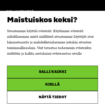
OTA YHTEYTTÄ
Suomen itsenäisyyden juhlarahasto Sitra
Maistuiskos keksi?
Itämerenkatu 11-13, PL 160,
00181 Helsinki
Sivustomme käyttää evästeitä. Käytämme evästeitä
Puhelin +358 294 618 991
Sähköpostiosoite
nähdäksemme mistä sisällöistä sivustomme käyttäjät ovat
etunimi.sukunimi@sitra.fi tai sitra@sitra.fi
kiinnostuneita ja mahdollistaaksemme joitakin sivuston
Saapumisohjeet
toiminnallisuuksia. Voit tutustua tarkemmin evästeiden
sisältöön ja hallita asetuksiasi evästeasetus-sivulla
Y-tunnus 0202132-3
OLEMME NÄISSÄ SOMEISSA
SALLI KAIKKI
Facebook
Avautuu
uudessa
Linkedin
ikkunassa
KIELLÄ
Avautuu
uudessa
Youtube
ikkunassa
Avautuu
NÄYTÄ TIEDOT
uudessa
Instagram
ikkunassa