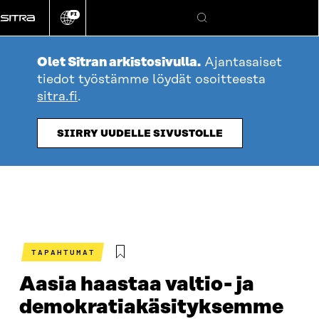
Siirry
FI
suoraan
Vaihda
Hae
sivuston
sisältöön
kieli
Olet Sitran arkistosivulla.
Ajantasaiset
tiedot työstämme löydät osoitteesta
sitra.fi
.
SIIRRY UUDELLE SIVUSTOLLE
TAPAHTUMAT
Aasia haastaa valtio- ja
demokratiakäsityksemme