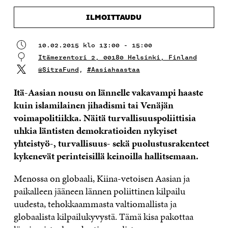
ILMOITTAUDU
10.02.2015 klo 13:00 - 15:00
Itämerentori 2, 00180 Helsinki, Finland
@SitraFund
,
#Aasiahaastaa
Itä-Aasian nousu on lännelle vakavampi haaste
kuin islamilainen jihadismi tai Venäjän
voimapolitiikka. Näitä turvallisuuspoliittisia
uhkia läntisten demokratioiden nykyiset
yhteistyö-, turvallisuus- sekä puolustusrakenteet
kykenevät perinteisillä keinoilla hallitsemaan.
Menossa on globaali, Kiina-vetoisen Aasian ja
paikalleen jääneen lännen poliittinen kilpailu
uudesta, tehokkaammasta valtiomallista ja
globaalista kilpailukyvystä. Tämä kisa pakottaa