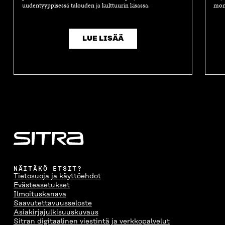
K
U
K
K
uudentyyppisessä talouden ja kulttuurin kisassa.
moni
U
N
U
K
N
A
N
U
A
S
A
N
LUE LISÄÄ
S
S
S
A
S
A
S
S
A
A
S
A
NÄITÄKÖ ETSIT?
Tietosuoja ja käyttöehdot
Evästeasetukset
Ilmoituskanava
Saavutettavuusseloste
Asiakirjajulkisuuskuvaus
Sitran digitaalinen viestintä ja verkkopalvelut