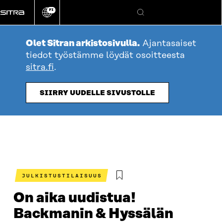
Siirry
FI
suoraan
Vaihda
Hae
sivuston
sisältöön
kieli
Olet Sitran arkistosivulla.
Ajantasaiset
tiedot työstämme löydät osoitteesta
sitra.fi
.
SIIRRY UUDELLE SIVUSTOLLE
JULKISTUSTILAISUUS
On aika uudistua!
Backmanin & Hyssälän