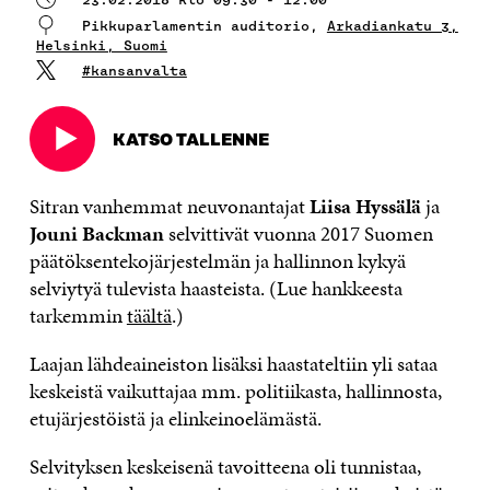
Pikkuparlamentin auditorio,
Arkadiankatu 3,
Helsinki, Suomi
#kansanvalta
KATSO TALLENNE
Avautuu
uudessa
ikkunassa
Sitran vanhemmat neuvonantajat
Liisa Hyssälä
ja
Jouni Backman
selvittivät vuonna 2017 Suomen
päätöksentekojärjestelmän ja hallinnon kykyä
selviytyä tulevista haasteista. (Lue hankkeesta
tarkemmin
täältä
.)
Laajan lähdeaineiston lisäksi haastateltiin yli sataa
keskeistä vaikuttajaa mm. politiikasta, hallinnosta,
etujärjestöistä ja elinkeinoelämästä.
Selvityksen keskeisenä tavoitteena oli tunnistaa,