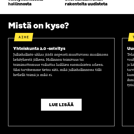
U
D
U
U
hallinnosta
rakenteita uudisteta
D
E
D
U
E
S
E
D
S
S
S
E
Mistä on kyse?
S
A
S
S
A
I
A
S
I
K
I
A
AIHE
K
K
K
I
K
U
K
K
Yhteiskunta 2.0 -selvitys
Uu
U
N
U
K
Julkishallinto uhkaa jäädä nopeasti muuttuvassa maailmassa
Tekn
N
A
N
U
kehityksestä jälkeen. Hallinnon toimivuus tai
vauh
A
S
A
N
toimimattomuus vaikuttaa kaikkien suomalaisten arkeen.
ja k
S
S
S
A
Siksi tarvitsemme tietoa siitä, mikä julkishallinnossa tällä
tarv
S
A
S
S
hetkellä toimii ja mikä ei.
kump
A
A
S
ihmi
A
työs
LUE LISÄÄ