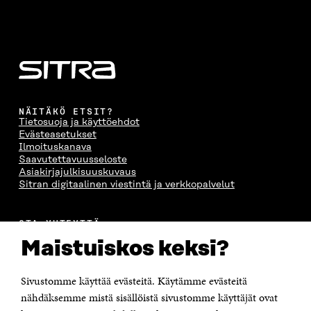
NÄITÄKÖ ETSIT?
Tietosuoja ja käyttöehdot
Evästeasetukset
Ilmoituskanava
Saavutettavuusseloste
Asiakirjajulkisuuskuvaus
Sitran digitaalinen viestintä ja verkkopalvelut
OTA YHTEYTTÄ
Suomen itsenäisyyden juhlarahasto Sitra
Maistuiskos keksi?
Itämerenkatu 11-13, PL 160,
00181 Helsinki
Sivustomme käyttää evästeitä. Käytämme evästeitä
Puhelin +358 294 618 991
Sähköpostiosoite
nähdäksemme mistä sisällöistä sivustomme käyttäjät ovat
etunimi.sukunimi@sitra.fi tai sitra@sitra.fi