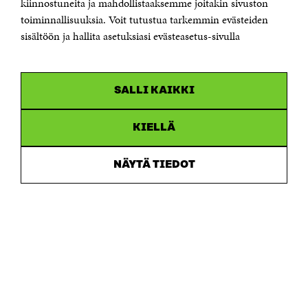
kiinnostuneita ja mahdollistaaksemme joitakin sivuston
Saapumisohjeet
toiminnallisuuksia. Voit tutustua tarkemmin evästeiden
sisältöön ja hallita asetuksiasi evästeasetus-sivulla
Y-tunnus 0202132-3
OLEMME NÄISSÄ SOMEISSA
SALLI KAIKKI
Facebook
Avautuu
uudessa
Linkedin
ikkunassa
KIELLÄ
Avautuu
uudessa
Youtube
ikkunassa
Avautuu
NÄYTÄ TIEDOT
uudessa
Instagram
ikkunassa
Avautuu
uudessa
ikkunassa