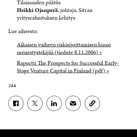
Tilaisuuden päätös
Heikki Ojanperä
, johtaja, Sitran
yritysrahoituksen kehitys
Lue aiheesta:
Aikaisen vaiheen riskisijoittamisen kuusi
menestystekijää (tiedote 8.11.2006) »
Raportti The Prospects for Successful Early-
Stage Venture Capital in Finland (pdf) »
JAA
J
J
J
J
K
A
A
A
A
O
A
A
A
A
P
F
T
L
S
I
A
W
I
Ä
O
C
I
N
H
I