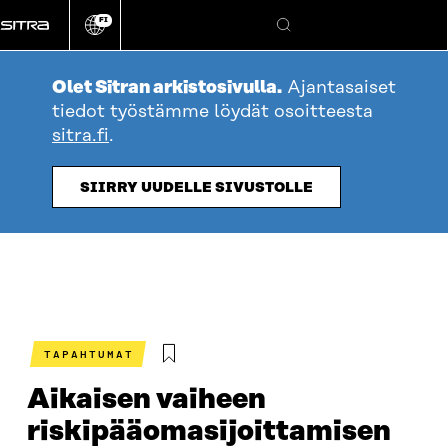
Siirry
FI
suoraan
Vaihda
Hae
sivuston
sisältöön
kieli
Olet Sitran arkistosivulla.
Ajantasaiset
tiedot työstämme löydät osoitteesta
sitra.fi
.
SIIRRY UUDELLE SIVUSTOLLE
TAPAHTUMAT
Aikaisen vaiheen
riskipääomasijoittamisen