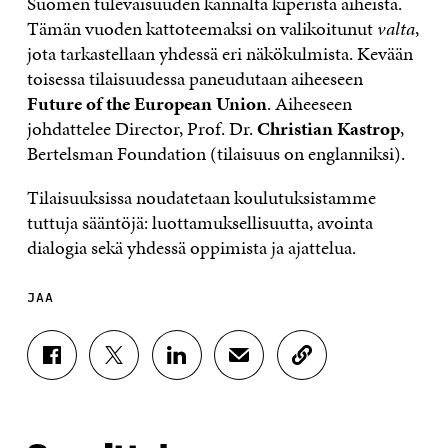
Suomen tulevaisuuden kannalta kiperistä aiheista.
Tämän vuoden kattoteemaksi on valikoitunut
valta
,
jota tarkastellaan yhdessä eri näkökulmista. Kevään
toisessa tilaisuudessa paneudutaan aiheeseen
Future of the European Union
. Aiheeseen
johdattelee Director, Prof. Dr.
Christian Kastrop
,
Bertelsman Foundation (tilaisuus on englanniksi).
Tilaisuuksissa noudatetaan koulutuksistamme
tuttuja sääntöjä:
luottamuksellisuutta,
avointa
dialogia
sekä yhdessä oppimista ja ajattelua.
JAA
J
J
J
J
K
A
A
A
A
O
A
A
A
A
P
F
T
L
S
I
A
W
I
Ä
O