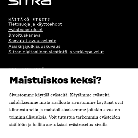
NÄITÄKÖ ETSIT?
Tietosuoja ja käyttöehdot
Evästeasetukset
Ilmoituskanava
Saavutettavuusseloste
Asiakirjajulkisuuskuvaus
Sitran digitaalinen viestintä ja verkkopalvelut
OTA YHTEYTTÄ
Suomen itsenäisyyden juhlarahasto Sitra
Maistuiskos keksi?
Itämerenkatu 11-13, PL 160,
00181 Helsinki
Sivustomme käyttää evästeitä. Käytämme evästeitä
Puhelin +358 294 618 991
Sähköpostiosoite
nähdäksemme mistä sisällöistä sivustomme käyttäjät ovat
etunimi.sukunimi@sitra.fi tai sitra@sitra.fi
kiinnostuneita ja mahdollistaaksemme joitakin sivuston
Saapumisohjeet
toiminnallisuuksia. Voit tutustua tarkemmin evästeiden
sisältöön ja hallita asetuksiasi evästeasetus-sivulla
Y-tunnus 0202132-3