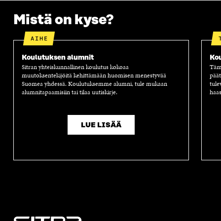
K
K
K
I
K
U
K
K
Mistä on kyse?
U
N
U
K
N
A
N
U
A
S
A
N
AIHE
S
S
S
A
S
A
S
S
Koulutuksen alumnit
Ko
A
A
S
Sitran yhteiskunnallinen koulutus kokoaa
Tämä
A
muutoksentekijöitä kehittämään huomisen menestyvää
päät
Suomea yhdessä
.
Koulutuksemme alumni
, tule mukaan
tule
alumnitapaamisiin tai tilaa uutiskirje.
haas
LUE LISÄÄ