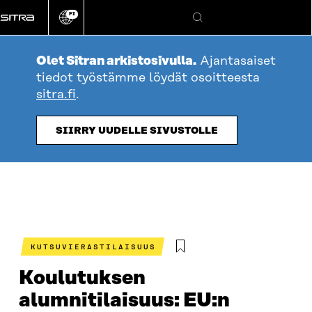
Siirry
FI
suoraan
Vaihda
Hae
sivuston
sisältöön
kieli
Olet Sitran arkistosivulla.
Ajantasaiset
tiedot työstämme löydät osoitteesta
sitra.fi
.
SIIRRY UUDELLE SIVUSTOLLE
KUTSUVIERASTILAISUUS
Koulutuksen
alumnitilaisuus: EU:n