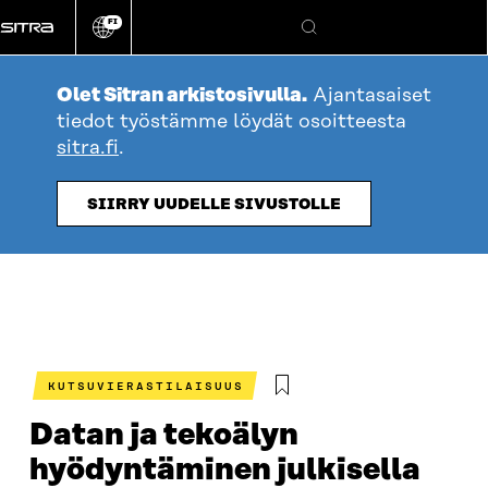
Siirry
FI
suoraan
Vaihda
Hae
sivuston
sisältöön
kieli
Olet Sitran arkistosivulla.
Ajantasaiset
tiedot työstämme löydät osoitteesta
sitra.fi
.
SIIRRY UUDELLE SIVUSTOLLE
KUTSUVIERASTILAISUUS
Datan ja tekoälyn
hyödyntäminen julkisella