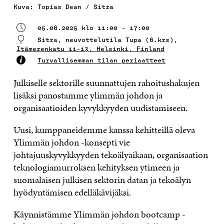
Kuva: Topias Dean / Sitra
05.06.2025 klo 11:00 - 17:00
Sitra, neuvottelutila Tupa (6.krs),
Itämerenkatu 11-13, Helsinki, Finland
Turvallisemman tilan periaatteet
Julkiselle sektorille suunnattujen rahoitushakujen
lisäksi panostamme ylimmän johdon ja
organisaatioiden kyvykkyyden uudistamiseen.
Uusi, kumppaneidemme kanssa kehitteillä oleva
Ylimmän johdon -konsepti vie
johtajuuskyvykkyyden tekoälyaikaan, organisaation
teknologiamurroksen kehityksen ytimeen ja
suomalaisen julkisen sektorin datan ja tekoälyn
hyödyntämisen edelläkävijäksi.
Käynnistämme Ylimmän johdon bootcamp -