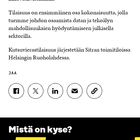
Tilaisuus on ensimmäinen osa kokonaisuutta, jolla
tuemme johdon osaamista datan ja tekoälyn
mahdollisuuksien hyödyntämiseen julkisella
sektorilla.
Kutsuvierastilaisuus järjestetään Sitran toimitiloissa
Helsingin Ruoholahdessa.
JAA
J
J
J
J
K
A
A
A
A
O
A
A
A
A
P
F
T
L
S
I
A
W
I
Ä
O
C
I
N
H
I
E
T
K
K
A
Mistä on kyse?
B
T
E
Ö
R
O
E
D
P
T