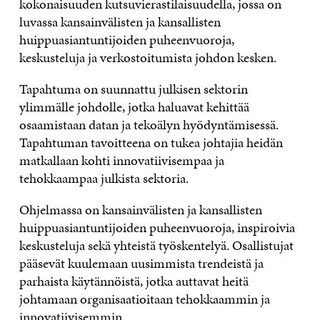
kokonaisuuden kutsuvierastilaisuudella, jossa on
luvassa kansainvälisten ja kansallisten
huippuasiantuntijoiden puheenvuoroja,
keskusteluja ja verkostoitumista johdon kesken.
Tapahtuma on suunnattu julkisen sektorin
ylimmälle johdolle, jotka haluavat kehittää
osaamistaan datan ja tekoälyn hyödyntämisessä.
Tapahtuman tavoitteena on tukea johtajia heidän
matkallaan kohti innovatiivisempaa ja
tehokkaampaa julkista sektoria.
Ohjelmassa on kansainvälisten ja kansallisten
huippuasiantuntijoiden puheenvuoroja, inspiroivia
keskusteluja sekä yhteistä työskentelyä. Osallistujat
pääsevät kuulemaan uusimmista trendeistä ja
parhaista käytännöistä, jotka auttavat heitä
johtamaan organisaatioitaan tehokkaammin ja
innovatiivisemmin.