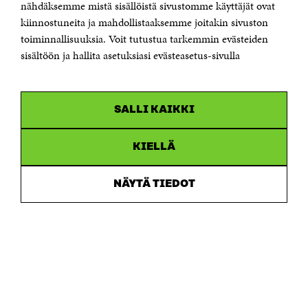
Sähköpostiosoite
nähdäksemme mistä sisällöistä sivustomme käyttäjät ovat
etunimi.sukunimi@sitra.fi tai sitra@sitra.fi
kiinnostuneita ja mahdollistaaksemme joitakin sivuston
toiminnallisuuksia. Voit tutustua tarkemmin evästeiden
Saapumisohjeet
sisältöön ja hallita asetuksiasi evästeasetus-sivulla
Y-tunnus 0202132-3
OLEMME NÄISSÄ SOMEISSA
SALLI KAIKKI
Facebook
Avautuu
uudessa
Linkedin
ikkunassa
KIELLÄ
Avautuu
uudessa
Youtube
ikkunassa
Avautuu
NÄYTÄ TIEDOT
uudessa
Instagram
ikkunassa
Avautuu
uudessa
ikkunassa