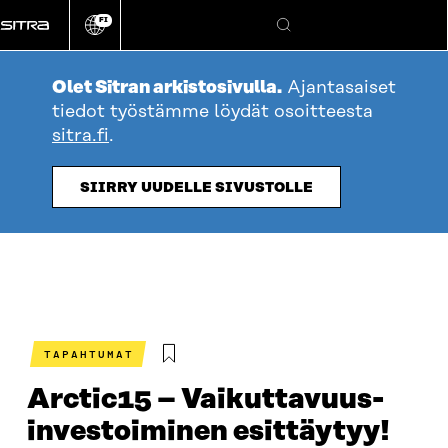
Siirry
FI
suoraan
Vaihda
Hae
sivuston
sisältöön
kieli
Olet Sitran arkistosivulla.
Ajantasaiset
tiedot työstämme löydät osoitteesta
sitra.fi
.
SIIRRY UUDELLE SIVUSTOLLE
TAPAHTUMAT
Arctic15 – Vaikuttavuus­
investoiminen esittäytyy!