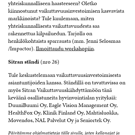
yhteiskunnalliseen haasteeseen? Oletko
kiinnostunut vaikuttavuusinvestoimisen kasvavista
markkinoista? Tule kuulemaan, miten
yhteiskunnallisesta vaikuttavuudesta saa
rakennettua kilpailuedun. Tarjolla on
henkilökohtaista sparrausta (mm. Jenni Selosmaa
/Impactor).
Ilmoittaudu workshopiin
.
Sitran ständi
(nro 26)
Tule keskustelemaan vaikuttavuusinvestoimisesta
asiantuntijoiden kanssa. Ständillä on tavattavissa on
myös Sitran Vaikuttavuuskiihdyttämöön tänä
keväänä osallistuneita hyvinvointialan yrityksiä:
DuuniBuumi Oy, Eagle Vision Management Oy,
HealthFox Oy, Klinik Finland Oy, Mahtisluokka,
Movendos, NAL Palvelut Oy ja Seniortek Oy.
Päivitämme ohjelmatietoja tälle sivulle, joten kellonajat ja