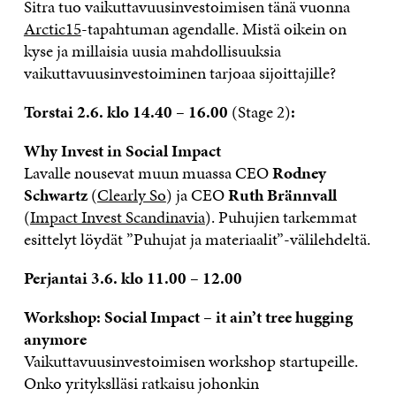
Sitra tuo vaikuttavuusinvestoimisen tänä vuonna
Arctic15
-tapahtuman agendalle. Mistä oikein on
kyse ja millaisia uusia mahdollisuuksia
vaikuttavuusinvestoiminen tarjoaa sijoittajille?
Torstai 2.6. klo 14.40 – 16.00
(Stage 2)
:
Why Invest in Social Impact
Lavalle nousevat muun muassa CEO
Rodney
Schwartz
(
Clearly So
) ja CEO
Ruth Brännvall
(
Impact Invest Scandinavia
). Puhujien tarkemmat
esittelyt löydät ”Puhujat ja materiaalit”-välilehdeltä.
Perjantai 3.6.
klo 11.00 – 12.00
Workshop: Social Impact – it ain’t tree hugging
anymore
Vaikuttavuusinvestoimisen workshop startupeille.
Onko yritykslläsi ratkaisu johonkin