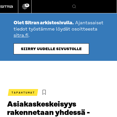
Siirry
FI
suoraan
Vaihda
Hae
sivuston
sisältöön
kieli
Olet Sitran arkistosivulla.
Ajantasaiset
tiedot työstämme löydät osoitteesta
sitra.fi
.
SIIRRY UUDELLE SIVUSTOLLE
TAPAHTUMAT
Asiakaskeskeisyys
rakennetaan yhdessä -