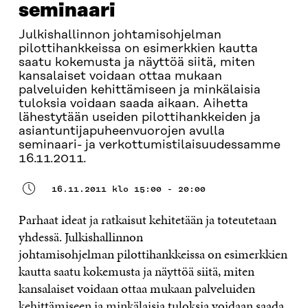
seminaari
Julkishallinnon johtamisohjelman
pilottihankkeissa on esimerkkien kautta
saatu kokemusta ja näyttöä siitä, miten
kansalaiset voidaan ottaa mukaan
palveluiden kehittämiseen ja minkälaisia
tuloksia voidaan saada aikaan. Aihetta
lähestytään useiden pilottihankkeiden ja
asiantuntijapuheenvuorojen avulla
seminaari- ja verkottumistilaisuudessamme
16.11.2011.
16.11.2011 klo 15:00 - 20:00
Parhaat ideat ja ratkaisut kehitetään ja toteutetaan
yhdessä. Julkishallinnon
johtamisohjelman pilottihankkeissa on esimerkkien
kautta saatu kokemusta ja näyttöä siitä, miten
kansalaiset voidaan ottaa mukaan palveluiden
kehittämiseen ja minkälaisia tuloksia voidaan saada