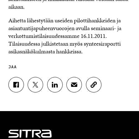
aikaan.
Aihetta lähestytään useiden pilottihankkeiden ja
asiantuntijapuheenvuorojen avulla seminaari- ja
verkottumistilaisuudessamme 16.11.2011.
Tilaisuudessa julkistetaan myös synteesiraportti
asikasnäkökulmasta hankkeissa.
JAA
J
J
J
J
K
A
A
A
A
O
A
A
A
A
P
F
T
L
S
I
A
W
I
Ä
O
C
I
N
H
I
E
T
K
K
A
B
T
E
Ö
R
O
E
D
P
T
O
R
I
O
I