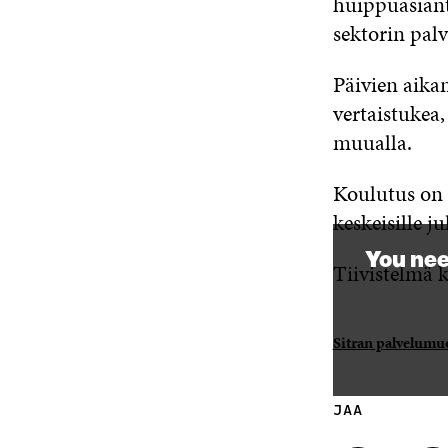
huippuasiantu
sektorin palv
Päivien aika
vertaistukea,
muualla.
Koulutus on 
keskeisille j
You nee
Tiivistelmä 
Sitran palvelumuo
JAA