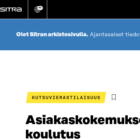
Siirry
suoraan
FI
Vaihda
sivuston
sisältöön
kieli
Olet Sitran arkistosivulla.
Ajantasaiset tied
KUTSUVIERASTILAISUUS
Asiakaskokemukse
koulutus