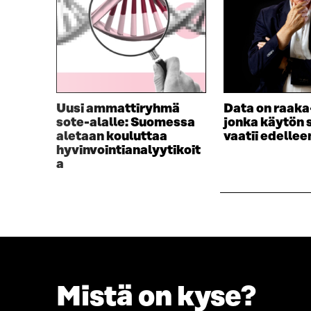
Uusi ammattiryhmä
Data on raaka
sote-alalle: Suomessa
jonka käytön 
aletaan kouluttaa
vaatii edellee
hyvinvointianalyytikoit
a
Mistä on kyse?