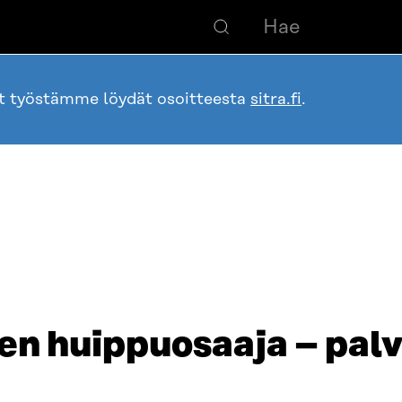
ot työstämme löydät osoitteesta
sitra.fi
.
n huippuosaaja – pal