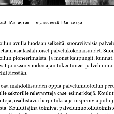
018 klo 09:00 - 05.10.2018 klo 12:30
ilun avulla luodaan selkeitä, suoraviivaisia palvel
tetaan asiakaslähtöiset palvelukokonaisuudet. Suo
ilun pioneerimaista, ja monet kaupungit, kunnat, 
ovat jo usean vuoden ajan tukeutuneet palvelumuo
ehittäessään.
joaa mahdollisuuden oppia palvelumuotoilun perus
elle sektorille relevantteja case-esimerkkejä. Koulu
entoja, osallistavia harjoituksia ja inspiroivia puhuji
ista. Kouluttajina toimivat palvelumuotoilutoimist