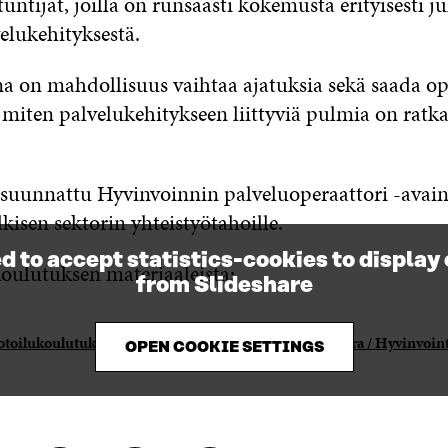
ntijat, joilla on runsaasti kokemusta erityisesti ju
elukehityksestä.
na on mahdollisuus vaihtaa ajatuksia sekä saada op
 miten palvelukehitykseen liittyviä pulmia on ratka
suunnattu Hyvinvoinnin palveluoperaattori -avai
ulkisen sektorin yhteistyötahoille.
d to accept statistics-cookies to display
koulutuksen materiaaleista:
from Slideshare
toilukoulutuksen materiaali 29.9.- 5.10.2018
from
Sitra / Hyvinvoin
OPEN COOKIE SETTINGS