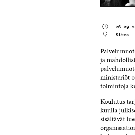
26.09.2
Sitra
Palvelumuoto
ja mahdollis
palvelumuoto
ministeriöt 
toimintoja k
Koulutus tar
kuulla julkis
sisältävät lu
organisaatio