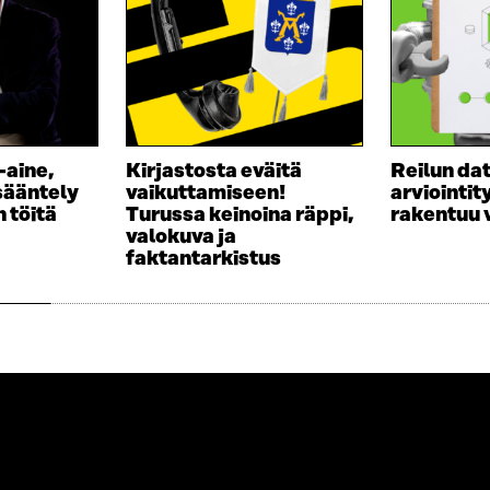
-aine,
Kirjastosta eväitä
Reilun da
sääntely
vaikuttamiseen!
arviointit
n töitä
Turussa keinoina räppi,
rakentuu v
valokuva ja
faktantarkistus