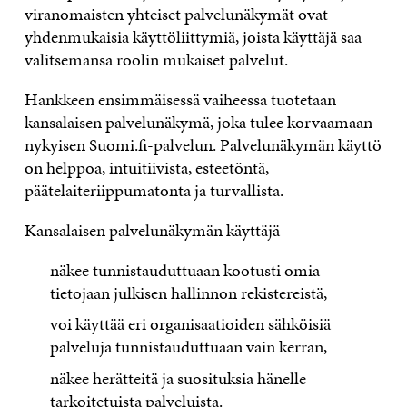
viranomaisten yhteiset palvelunäkymät ovat
yhdenmukaisia käyttöliittymiä, joista käyttäjä saa
valitsemansa roolin mukaiset palvelut.
Hankkeen ensimmäisessä vaiheessa tuotetaan
kansalaisen palvelunäkymä, joka tulee korvaamaan
nykyisen Suomi.fi-palvelun. Palvelunäkymän käyttö
on helppoa, intuitiivista, esteetöntä,
päätelaiteriippumatonta ja turvallista.
Kansalaisen palvelunäkymän käyttäjä
näkee tunnistauduttuaan kootusti omia
tietojaan julkisen hallinnon rekistereistä,
voi käyttää eri organisaatioiden sähköisiä
palveluja tunnistauduttuaan vain kerran,
näkee herätteitä ja suosituksia hänelle
tarkoitetuista palveluista.