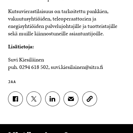
Kutsuvierastilaisuus on tarkoitettu pankkien,
vakuutusyhtiöiden, teleoperaattorien ja
enegiayhtiöiden palvelujohtajille ja tuotteistajille
sekä muille kiinnostuneille asiantuntijoille.
Lisätietoja:
Suvi Kiesiläinen
puh. 0294 618 502, suvi.kiesilainen@sitra.fi
JAA
J
J
J
J
K
A
A
A
A
O
A
A
A
A
P
F
T
L
S
I
A
W
I
Ä
O
C
I
N
H
I