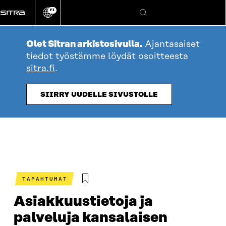
Siirry
FI
suoraan
Vaihda
Hae
sivuston
sisältöön
kieli
Olet Sitran arkistosivulla.
Ajantasaiset
tiedot työstämme löydät osoitteesta
sitra.fi
.
SIIRRY UUDELLE SIVUSTOLLE
TAPAHTUMAT
Asiakkuustietoja ja
palveluja kansalaisen