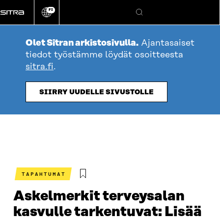
Siirry
FI
suoraan
Vaihda
Hae
sivuston
sisältöön
kieli
Olet Sitran arkistosivulla.
Ajantasaiset
tiedot työstämme löydät osoitteesta
sitra.fi
.
SIIRRY UUDELLE SIVUSTOLLE
TAPAHTUMAT
Askelmerkit terveysalan
kasvulle tarkentuvat: Lisää