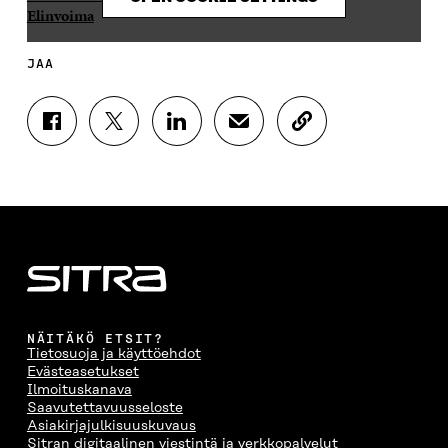
Elinvoima
JAA
J
J
J
J
K
A
A
A
A
O
A
A
A
A
P
F
T
L
S
I
A
W
I
Ä
O
C
I
N
H
I
E
T
K
K
A
B
T
E
Ö
R
O
E
D
P
T
O
R
I
O
I
K
I
N
S
K
I
S
I
T
K
NÄITÄKÖ ETSIT?
S
S
S
I
E
Tietosuoja ja käyttöehdot
S
Ä
S
L
L
Evästeasetukset
A
A
Ä
L
I
Ilmoituskanava
A
V
A
A
N
Saavutettavuusseloste
V
A
V
A
L
Asiakirjajulkisuuskuvaus
A
U
A
V
I
Sitran digitaalinen viestintä ja verkkopalvelut