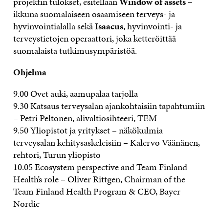
projektin tulokset, esitellään
Window of assets
–
ikkuna suomalaiseen osaamiseen terveys- ja
hyvinvointialalla sekä
Isaacus
, hyvinvointi- ja
terveystietojen operaattori, joka ketteröittää
suomalaista tutkimusympäristöä.
Ohjelma
9.00 Ovet auki, aamupalaa tarjolla
9.30 Katsaus terveysalan ajankohtaisiin tapahtumiin
– Petri Peltonen, alivaltiosihteeri, TEM
9.50 Yliopistot ja yritykset – näkökulmia
terveysalan kehitysaskeleisiin – Kalervo Väänänen,
rehtori, Turun yliopisto
10.05 Ecosystem perspective and Team Finland
Health’s role – Oliver Rittgen, Chairman of the
Team Finland Health Program & CEO, Bayer
Nordic