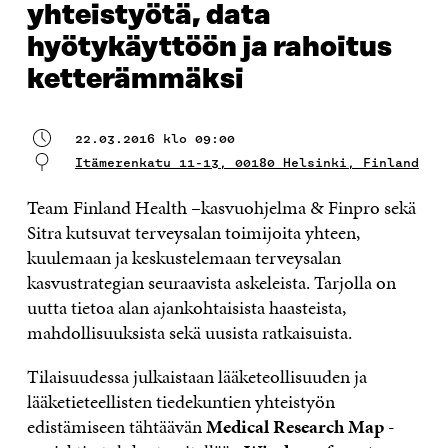
yhteistyötä, data
hyötykäyttöön ja rahoitus
ketterämmäksi
22.03.2016 klo 09:00
Itämerenkatu 11-13, 00180 Helsinki, Finland
Team Finland Health –kasvuohjelma & Finpro sekä
Sitra kutsuvat terveysalan toimijoita yhteen,
kuulemaan ja keskustelemaan terveysalan
kasvustrategian seuraavista askeleista. Tarjolla on
uutta tietoa alan ajankohtaisista haasteista,
mahdollisuuksista sekä uusista ratkaisuista.
Tilaisuudessa julkaistaan lääketeollisuuden ja
lääketieteellisten tiedekuntien yhteistyön
edistämiseen tähtäävän
Medical Research Map
-