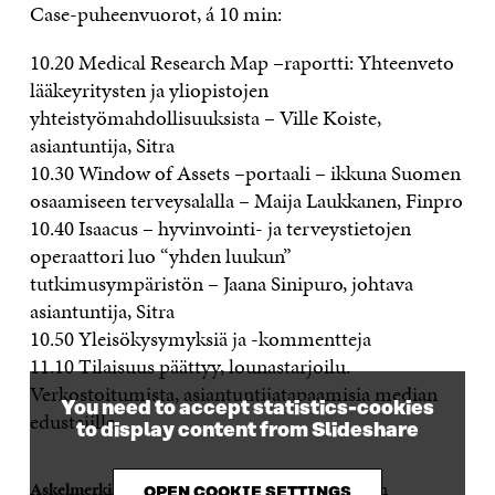
Case-puheenvuorot, á 10 min:
10.20 Medical Research Map –raportti: Yhteenveto
lääkeyritysten ja yliopistojen
yhteistyömahdollisuuksista – Ville Koiste,
asiantuntija, Sitra
10.30 Window of Assets –portaali – ikkuna Suomen
osaamiseen terveysalalla – Maija Laukkanen, Finpro
10.40 Isaacus – hyvinvointi- ja terveystietojen
operaattori luo “yhden luukun”
tutkimusympäristön – Jaana Sinipuro, johtava
asiantuntija, Sitra
10.50 Yleisökysymyksiä ja -kommentteja
11.10 Tilaisuus päättyy, lounastarjoilu.
Verkostoitumista, asiantuntijatapaamisia median
You need to accept statistics-cookies
edustajille
to display content from Slideshare
Askelmerkit terveysalan kasvulle esityskalvot
from
OPEN COOKIE SETTINGS