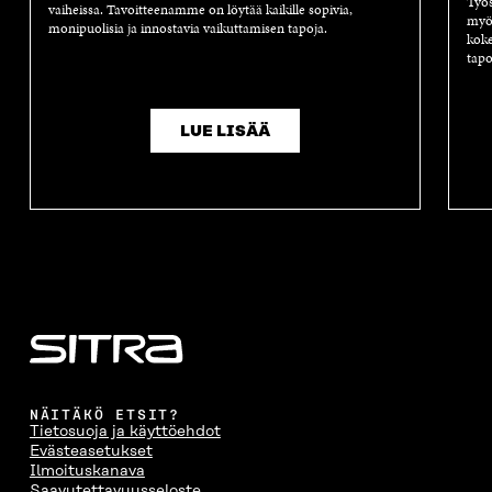
Työs
vaiheissa. Tavoitteenamme on löytää kaikille sopivia,
A
myös
monipuolisia ja innostavia vaikuttamisen tapoja.
koke
tapo
LUE LISÄÄ
NÄITÄKÖ ETSIT?
Tietosuoja ja käyttöehdot
Evästeasetukset
Ilmoituskanava
Saavutettavuusseloste