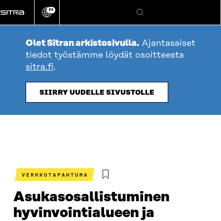
Siirry
FI
suoraan
Vaihda
Hae
sivuston
sisältöön
kieli
Olet Sitran arkistosivulla.
Ajantasaiset
tiedot työstämme löydät osoitteesta
sitra.fi
.
SIIRRY UUDELLE SIVUSTOLLE
VERKKOTAPAHTUMA
Asukasosallistuminen
hyvinvointialueen ja