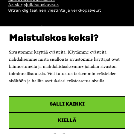
Asiakirjajulkisuuskuvaus
Sitran digitaalinen viestintä ja verkkopalvelut
OTA YHTEYTTÄ
Suomen itsenäisyyden juhlarahasto Sitra
Maistuiskos keksi?
Itämerenkatu 11-13, PL 160,
00181 Helsinki
Sivustomme käyttää evästeitä. Käytämme evästeitä
Puhelin +358 294 618 991
Sähköpostiosoite
nähdäksemme mistä sisällöistä sivustomme käyttäjät ovat
etunimi.sukunimi@sitra.fi tai sitra@sitra.fi
kiinnostuneita ja mahdollistaaksemme joitakin sivuston
Saapumisohjeet
toiminnallisuuksia. Voit tutustua tarkemmin evästeiden
sisältöön ja hallita asetuksiasi evästeasetus-sivulla
Y-tunnus 0202132-3
OLEMME NÄISSÄ SOMEISSA
SALLI KAIKKI
Facebook
Avautuu
uudessa
Linkedin
ikkunassa
KIELLÄ
Avautuu
uudessa
Youtube
ikkunassa