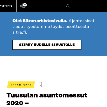
Siirry
FI
suoraan
Vaihda
Hae
sivuston
sisältöön
kieli
Olet Sitran arkistosivulla.
Ajantasaiset
tiedot työstämme löydät osoitteesta
sitra.fi
.
SIIRRY UUDELLE SIVUSTOLLE
TAPAHTUMAT
Tuusulan asuntomessut
2020 –