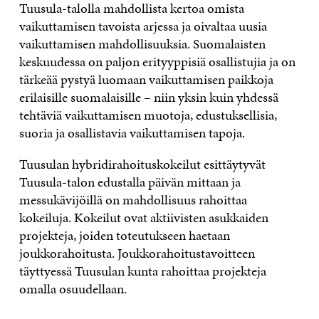
Tuusula-talolla mahdollista kertoa omista
vaikuttamisen tavoista arjessa ja oivaltaa uusia
vaikuttamisen mahdollisuuksia. Suomalaisten
keskuudessa on paljon erityyppisiä osallistujia ja on
tärkeää pystyä luomaan vaikuttamisen paikkoja
erilaisille suomalaisille – niin yksin kuin yhdessä
tehtäviä vaikuttamisen muotoja, edustuksellisia,
suoria ja osallistavia vaikuttamisen tapoja.
Tuusulan hybridirahoituskokeilut esittäytyvät
Tuusula-talon edustalla päivän mittaan ja
messukävijöillä on mahdollisuus rahoittaa
kokeiluja. Kokeilut ovat aktiivisten asukkaiden
projekteja, joiden toteutukseen haetaan
joukkorahoitusta. Joukkorahoitustavoitteen
täyttyessä Tuusulan kunta rahoittaa projekteja
omalla osuudellaan.