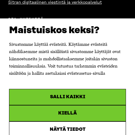
Sitran digitaalinen viestintä ja verkkopalvelut
OTA YHTEYTTÄ
Suomen itsenäisyyden juhlarahasto Sitra
Maistuiskos keksi?
Itämerenkatu 11-13, PL 160,
00181 Helsinki
Sivustomme käyttää evästeitä. Käytämme evästeitä
Puhelin +358 294 618 991
Sähköpostiosoite
nähdäksemme mistä sisällöistä sivustomme käyttäjät ovat
etunimi.sukunimi@sitra.fi tai sitra@sitra.fi
kiinnostuneita ja mahdollistaaksemme joitakin sivuston
Saapumisohjeet
toiminnallisuuksia. Voit tutustua tarkemmin evästeiden
sisältöön ja hallita asetuksiasi evästeasetus-sivulla
Y-tunnus 0202132-3
OLEMME NÄISSÄ SOMEISSA
SALLI KAIKKI
Facebook
Avautuu
uudessa
Linkedin
ikkunassa
KIELLÄ
Avautuu
uudessa
Youtube
ikkunassa
Avautuu
NÄYTÄ TIEDOT
uudessa