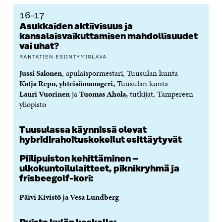
U
U
U
U
I
U
U
U
U
16-17
U
D
U
U
Asukkaiden aktiivisuus ja
D
E
D
U
kansalaisvaikuttamisen mahdollisuudet
E
S
E
D
vai uhat?
S
S
S
E
S
A
S
S
RANTATIEN ESIINTYMISLAVA
A
I
A
S
Jussi Salonen
, apulaispormestari, Tuusulan kunta
I
K
I
A
K
K
K
I
Katja Repo, yhteisömanageri,
Tuusulan kunta
K
U
K
K
Lauri Vuorinen
ja
Tuomas Ahola,
tutkijat, Tampereen
U
N
U
K
yliopisto
N
A
N
U
A
S
A
N
S
S
S
A
Tuusulassa käynnissä olevat
S
A
S
S
hybridirahoituskokeilut esittäytyvät
A
A
S
A
Piilipuiston kehittäminen –
ulkokuntoilulaitteet, piknikryhmä ja
frisbeegolf-kori:
Päivi Kivistö ja Vesa Lundberg