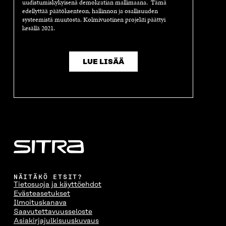
uudistumiskykyisenä demokratian mallimaana. Tämä
edellyttää päätöksenteon, hallinnon ja osallisuuden
systeemistä muutosta. Kolmivuotinen projekti päättyi
kesällä 2021.
LUE LISÄÄ
NÄITÄKÖ ETSIT?
Tietosuoja ja käyttöehdot
Evästeasetukset
Ilmoituskanava
Saavutettavuusseloste
Asiakirjajulkisuuskuvaus