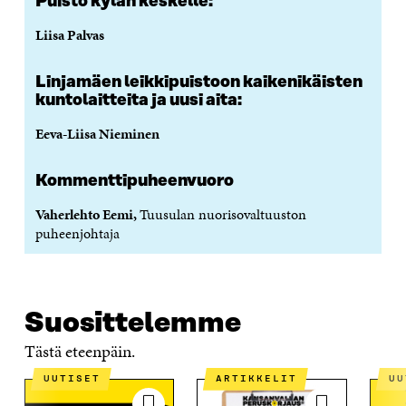
Puisto kylän keskelle:
Liisa Palvas
Linjamäen leikkipuistoon kaikenikäisten
kuntolaitteita ja uusi aita:
Eeva-Liisa Nieminen
Kommenttipuheenvuoro
Vaherlehto Eemi,
Tuusulan nuorisovaltuuston
puheenjohtaja
Suosittelemme
Tästä eteenpäin.
UUTISET
ARTIKKELIT
U