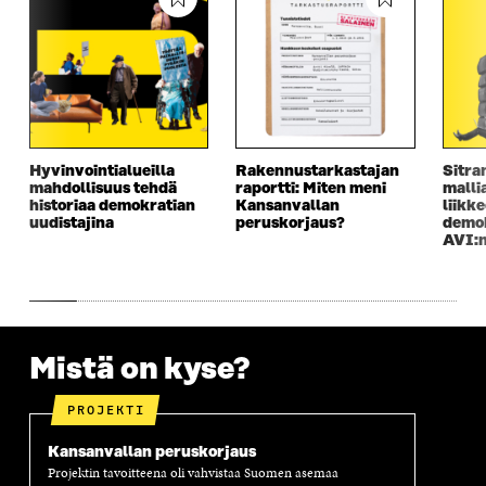
Hyvinvointialueilla
Rakennustarkastajan
Sitra
mahdollisuus tehdä
raportti: Miten meni
mallia
historiaa demokratian
Kansanvallan
liikke
uudistajina
peruskorjaus?
demok
AVI:n
Mistä on kyse?
PROJEKTI
Kansanvallan peruskorjaus
Projektin tavoitteena oli vahvistaa Suomen asemaa