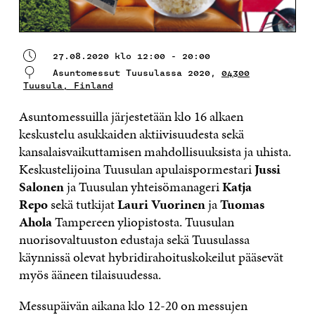
27.08.2020 klo 12:00 - 20:00
Asuntomessut Tuusulassa 2020,
04300
Tuusula, Finland
Asuntomessuilla järjestetään klo 16 alkaen
keskustelu asukkaiden aktiivisuudesta sekä
kansalaisvaikuttamisen mahdollisuuksista ja uhista.
Keskustelijoina Tuusulan apulaispormestari
Jussi
Salonen
ja Tuusulan yhteisömanageri
Katja
Repo
sekä tutkijat
Lauri Vuorinen
ja
Tuomas
Ahola
Tampereen yliopistosta. Tuusulan
nuorisovaltuuston edustaja sekä Tuusulassa
käynnissä olevat hybridirahoituskokeilut pääsevät
myös ääneen tilaisuudessa.
Messupäivän aikana klo 12-20 on messujen