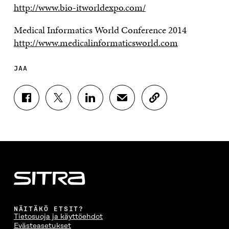
http://www.bio-itworldexpo.com/
Medical Informatics World Conference 2014
http://www.medicalinformaticsworld.com
JAA
J
J
J
J
K
A
A
A
A
O
A
A
A
A
P
F
T
L
S
I
A
W
I
Ä
O
C
I
N
H
I
E
T
K
K
A
B
T
E
Ö
R
O
E
D
P
T
O
R
I
O
I
K
I
N
S
K
I
S
I
T
K
NÄITÄKÖ ETSIT?
S
S
S
I
E
Tietosuoja ja käyttöehdot
S
Ä
S
L
L
Evästeasetukset