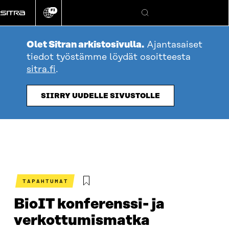
Siirry
FI
suoraan
Vaihda
Hae
sivuston
sisältöön
kieli
Olet Sitran arkistosivulla.
Ajantasaiset
tiedot työstämme löydät osoitteesta
sitra.fi
.
SIIRRY UUDELLE SIVUSTOLLE
TAPAHTUMAT
BioIT konferenssi- ja
verkottumismatka