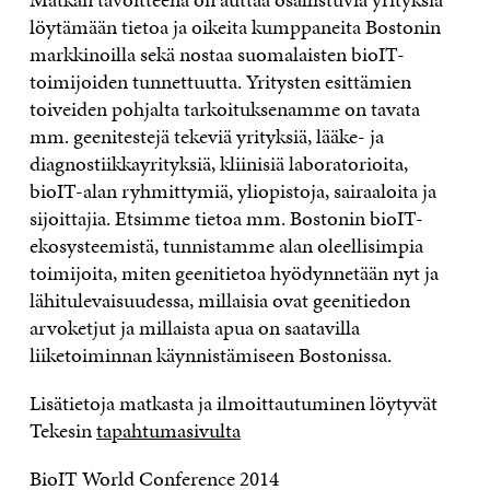
löytämään tietoa ja oikeita kumppaneita Bostonin
markkinoilla sekä nostaa suomalaisten bioIT-
toimijoiden tunnettuutta. Yritysten esittämien
toiveiden pohjalta tarkoituksenamme on tavata
mm. geenitestejä tekeviä yrityksiä, lääke- ja
diagnostiikkayrityksiä, kliinisiä laboratorioita,
bioIT-alan ryhmittymiä, yliopistoja, sairaaloita ja
sijoittajia. Etsimme tietoa mm. Bostonin bioIT-
ekosysteemistä, tunnistamme alan oleellisimpia
toimijoita, miten geenitietoa hyödynnetään nyt ja
lähitulevaisuudessa, millaisia ovat geenitiedon
arvoketjut ja millaista apua on saatavilla
liiketoiminnan käynnistämiseen Bostonissa.
Lisätietoja matkasta ja ilmoittautuminen löytyvät
Tekesin
tapahtumasivulta
BioIT World Conference 2014