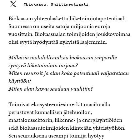
#biokaasu
,
#hiilineutraali
Biokaasun yhteenlaskettu liiketoimintapotentiaali
Suomessa on useita satoja miljoonia euroja
vuosittain. Biokaasualan toimijoiden joukkovoimaa
olisi syytä hyödyntää nykyistä laajemmin.
Millaisia mahdollisuuksia biokaasun ympärille
syntyvä liiketoiminta tarjoaa?
Miten resurssit ja alan koko potentiaali valjastetaan
käyttöön?
Miten alan kasvu saadaan vauhtiin?
Toimivat ekosysteemiesimerkit maailmalla
perustuvat kunnallisen jätehuollon,
maataloussektorin, liikenne- ja energiayhtiöiden
sekä biokaasutoimijoiden kiinteään yhteistyöhön.
Sen seurauksena useampi toimija hyötyy