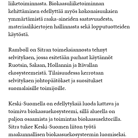
liiketoiminnasta. Biokaasuliiketoiminnan
kehittäminen edellyttää myös kokonaisuuksien
ymmärtämistä raaka-aineiden saatavuudesta,
materiaalikiertojen hallinnasta sekä lopputuotteiden
käytöstä.
Ramboll on Sitran toimeksiannosta tehnyt
selvityksen, jossa esitetään parhaat käytännöt
Ruotsin, Saksan, Hollannin ja Itävallan
ekosysteemeistä. Tilaisuudessa kerrotaan
selvityksen johtopäätökset ja suositukset
suomalaisille toimijoille.
Keski-Suomella on edellytyksiä luoda kattava ja
toimiva biokaasuekosysteemi, sillä alueella on
paljon osaamista ja toimintaa biokaasusektorilla.
Sitra tukee Keski-Suomen liiton työtä
maakunnallisen biokaasuekosysteemin luomiseksi.