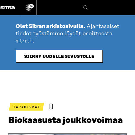
Siirry
FI
suoraan
Vaihda
Hae
sivuston
sisältöön
kieli
Olet Sitran arkistosivulla.
Ajantasaiset
tiedot työstämme löydät osoitteesta
sitra.fi
.
SIIRRY UUDELLE SIVUSTOLLE
TAPAHTUMAT
Biokaasusta joukkovoimaa