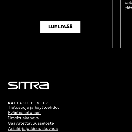
mahd
A
S
A
N
yhte
S
S
S
A
S
A
S
S
A
A
S
A
LUE LISÄÄ
NÄITÄKÖ ETSIT?
Tietosuoja ja käyttöehdot
Evästeasetukset
Ilmoituskanava
Saavutettavuusseloste
Asiakirjajulkisuuskuvaus