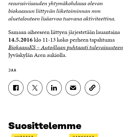
resurssiviisauden yhtymäkohdassa olevan
biokaasuun liittyvän liiketoiminnan mm
aluetalouteen lisäarvoa tuovana aktiviteettina.
Samaan aiheeseen liittyen järjestetään lauantaina
14.5.2016
klo 11-13 koko perheen tapahtuma
BiokaasuKS – Autoillaan puhtaasti tulevaisuuteen
Jyväskylän Aren aukiolla.
JAA
J
J
J
J
K
A
A
A
A
O
A
A
A
A
P
F
T
L
S
I
A
W
I
Ä
O
C
I
N
H
I
E
T
K
K
A
Suosittelemme
B
T
E
Ö
R
O
E
D
P
T