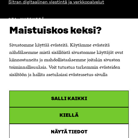
Sitran digitaalinen viestintä ja verkkopalvelut
OTA YHTEYTTÄ
Suomen itsenäisyyden juhlarahasto Sitra
Maistuiskos keksi?
Itämerenkatu 11-13, PL 160,
00181 Helsinki
Sivustomme käyttää evästeitä. Käytämme evästeitä
Puhelin +358 294 618 991
Sähköpostiosoite
nähdäksemme mistä sisällöistä sivustomme käyttäjät ovat
etunimi.sukunimi@sitra.fi tai sitra@sitra.fi
kiinnostuneita ja mahdollistaaksemme joitakin sivuston
toiminnallisuuksia. Voit tutustua tarkemmin evästeiden
Saapumisohjeet
sisältöön ja hallita asetuksiasi evästeasetus-sivulla
Y-tunnus 0202132-3
OLEMME NÄISSÄ SOMEISSA
SALLI KAIKKI
Facebook
Avautuu
uudessa
Linkedin
ikkunassa
KIELLÄ
Avautuu
uudessa
Youtube
ikkunassa
Avautuu
NÄYTÄ TIEDOT
uudessa