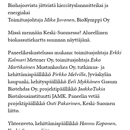
Biohajoavista jätteistä kierrätyslannoitteiksi ja
energiaksi
Toimitusjohtaja
Mika Juvonen
, BioKymppi Oy
Missä mennään Keski-Suomessa? Alueellinen
biokaasutiekartta suunnan näyttäjänä.
Paneelikeskustelussa mukana: toimitusjohtaja
Erkki
Kalmari
Metener Oy, toimitusjohtaja
Esko
Martikainen
Mustankorkea Oy, tutkimus- ja
kehittämispäällikkö
Pirkko Melville
, Jyväskylän
kaupunki, kehityspäällikkö
Eeli Mykkänen
Gasum
Biotehdas Oy, projektipäällikkö
JaakkoTukia
Biotalousinstituutti JAMK. Paneelin vetää
projektipäällikkö
Outi Pakarinen
, Keski-Suomen
liitto.
Yhteenveto, kehittämispäällikkö
Hannu Koponen
,