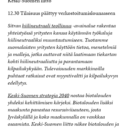
Keski-Suomen liitto
12.30 Tilaisuus päättyy verkostoitumislounaaseen
Sitran
hiilineutraali teollisuus
-avainalue rakentaa
yhteistyössä yritysten kanssa käytännön työkaluja
hiilineutraaliksi muuntautumiseen. Tuotamme
suomalaisten yritysten käyttöön tietoa, menetelmiä
ja malleja, jotka auttavat niitä laatimaan tiekartan
kohti hiilineutraaliutta ja parantamaan
kilpailukykyään. Tulevaisuuden markkinoilla
puhtaat ratkaisut ovat myyntivaltti ja kilpailukyvyn
edellytys.
Keski-Suomen strategia 2040
nostaa biotalouden
yhdeksi kehittämisen kärjeksi. Biotalouden lisäksi
maakunta panostaa resurssiviisauteen, josta
Jyväskylällä ja koko maakunnalla on vankkaa
osaamista. Keski-Suomen liitto näkee biotalouden ja