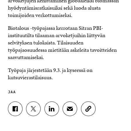
arvoketjujen kehittäminen globaaleiksi biomassan
hyödyntämisratkaisuiksi sekä luoda alusta
toimijoiden verkottumiseksi.
Biotalous -työpajassa kerrotaan Sitran PBI-
instituutilta tilaaman arvoketjuihin liittyvän
selvityksen tuloksista. Tilaisuuden
työpajaosuudessa mietitään askeleita tavoitteiden
saavuttamiseksi.
Työpaja järjestetään 9.3. ja kyseessä on
kutsuvierastilaisuus.
JAA
J
J
J
J
K
A
A
A
A
O
A
A
A
A
P
F
T
L
S
I