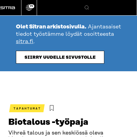
Siirry
FI
suoraan
Vaihda
Hae
sivuston
sisältöön
kieli
Olet Sitran arkistosivulla.
Ajantasaiset
tiedot työstämme löydät osoitteesta
sitra.fi
.
SIIRRY UUDELLE SIVUSTOLLE
TAPAHTUMAT
Biotalous -työpaja
Vihreä talous ja sen keskiössä oleva