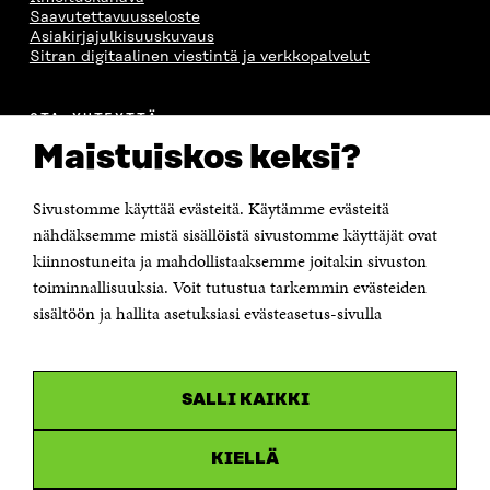
Saavutettavuusseloste
Asiakirjajulkisuuskuvaus
Sitran digitaalinen viestintä ja verkkopalvelut
OTA YHTEYTTÄ
Suomen itsenäisyyden juhlarahasto Sitra
Maistuiskos keksi?
Itämerenkatu 11-13, PL 160,
00181 Helsinki
Sivustomme käyttää evästeitä. Käytämme evästeitä
Puhelin +358 294 618 991
Sähköpostiosoite
nähdäksemme mistä sisällöistä sivustomme käyttäjät ovat
etunimi.sukunimi@sitra.fi tai sitra@sitra.fi
kiinnostuneita ja mahdollistaaksemme joitakin sivuston
Saapumisohjeet
toiminnallisuuksia. Voit tutustua tarkemmin evästeiden
sisältöön ja hallita asetuksiasi evästeasetus-sivulla
Y-tunnus 0202132-3
OLEMME NÄISSÄ SOMEISSA
SALLI KAIKKI
Facebook
Avautuu
uudessa
Linkedin
ikkunassa
KIELLÄ
Avautuu
uudessa