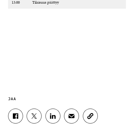
13:00 Tilaisuus päättyy
JAA
J
J
J
J
K
A
A
A
A
O
A
A
A
A
P