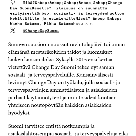
Mikä?&nbsp;&nbsp;&nbsp;&nbsp;&nbsp;Change
Day SuomiKenelle? Tilaisuus on suunnattu
erityisesti&nbsp; sosiaali- ja terveydenhuollon
kehittäjille ja esimiehilleMissä? &nbsp;&nbsp;
Wanha Satama, Pikku Satamakatu 3-5
@ChangeDaySuomi
Suureen suosioon noussut ravintolapäivä toi oman
elämänsä mestarikokkien taidot ja luomukset
kaiken kansan iloksi. Syksyllä 2015 ensi kertaa
vietettävä Change Day Suomi tekee nyt saman
sosiaali- ja terveyspalveluille. Kansainvälisesti
levinnyt Change Day on työkalu, jolla sosiaali- ja
terveyspalvelujen ammattilaisten ja asiakkaiden
parhaat käytännöt, teot ja muutosideat kootaan
yhteiseen noutopöytään kaikkien asiakkaiden
hyödyksi.
Suomi tarvitsee entistä notkeampia ja
asiakaslähtöisempiä sosiaali- ja terveyspalveluja eikä