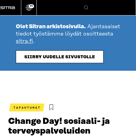
Siirry
FI
suoraan
Vaihda
Hae
sivuston
sisältöön
kieli
Olet Sitran arkistosivulla.
Ajantasaiset
tiedot työstämme löydät osoitteesta
sitra.fi
.
SIIRRY UUDELLE SIVUSTOLLE
TAPAHTUMAT
Change Day! sosiaali- ja
terveyspalveluiden