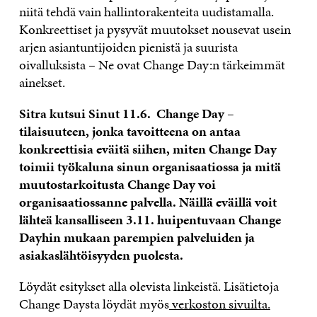
niitä tehdä vain hallintorakenteita uudistamalla.
Konkreettiset ja pysyvät muutokset nousevat usein
arjen asiantuntijoiden pienistä ja suurista
oivalluksista – Ne ovat Change Day:n tärkeimmät
ainekset.
Sitra kutsui Sinut 11.6. Change Day –
tilaisuuteen, jonka tavoitteena on antaa
konkreettisia eväitä siihen, miten Change Day
toimii työkaluna sinun organisaatiossa ja mitä
muutostarkoitusta Change Day voi
organisaatiossanne palvella. Näillä eväillä voit
lähteä kansalliseen 3.11. huipentuvaan Change
Dayhin mukaan parempien palveluiden ja
asiakaslähtöisyyden puolesta.
Löydät esitykset alla olevista linkeistä. Lisätietoja
Change Daysta löydät myös
verkoston sivuilta.