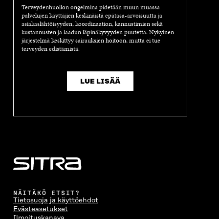
A
I
A
S
Terveydenhuollon ongelmina pidetään muun muassa
I
K
I
A
palvelujen käyttäjien keskinäistä epätasa-arvoisuutta ja
K
K
K
I
asiakaslähtöisyyden, koordinaation, kannustimien sekä
K
U
K
K
kustannusten ja laadun läpinäkyvyyden puutetta. Nykyinen
U
N
U
K
järjestelmä keskittyy sairauksien hoitoon, mutta ei tue
N
A
N
U
terveyden edistämistä.
A
S
A
N
S
S
S
A
S
A
S
S
A
A
S
LUE LISÄÄ
A
NÄITÄKÖ ETSIT?
Tietosuoja ja käyttöehdot
Evästeasetukset
Ilmoituskanava