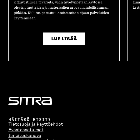
A
jatkuvasti lisää tavaroita, vaan hyödynnetään käytössä
kuin
olevien tuotteiden ja materiaalien arvoa mahdollisimman
kest
pitkään. Kulutus perustuu omistamisen sijaan palveluiden
käyttämiseen.
LUE LISÄÄ
NÄITÄKÖ ETSIT?
Tietosuoja ja käyttöehdot
Evästeasetukset
Ilmoituskanava