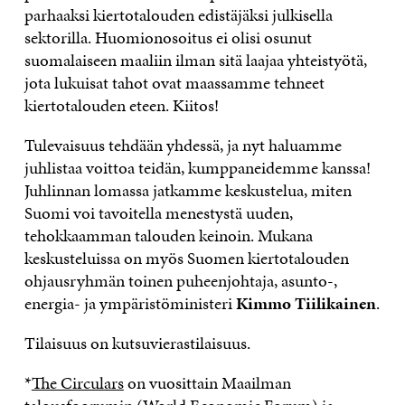
parhaaksi kiertotalouden edistäjäksi julkisella
sektorilla. Huomionosoitus ei olisi osunut
suomalaiseen maaliin ilman sitä laajaa yhteistyötä,
jota lukuisat tahot ovat maassamme tehneet
kiertotalouden eteen. Kiitos!
Tulevaisuus tehdään yhdessä, ja nyt haluamme
juhlistaa voittoa teidän, kumppaneidemme kanssa!
Juhlinnan lomassa jatkamme keskustelua, miten
Suomi voi tavoitella menestystä uuden,
tehokkaamman talouden keinoin. Mukana
keskusteluissa on myös Suomen kiertotalouden
ohjausryhmän toinen puheenjohtaja, asunto-,
energia- ja ympäristöministeri
Kimmo Tiilikainen
.
Tilaisuus on kutsuvierastilaisuus.
*
The Circulars
on vuosittain Maailman