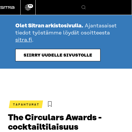
Siirry
FI
suoraan
Vaihda
Hae
sivuston
sisältöön
kieli
Olet Sitran arkistosivulla.
Ajantasaiset
tiedot työstämme löydät osoitteesta
sitra.fi
.
SIIRRY UUDELLE SIVUSTOLLE
TAPAHTUMAT
The Circulars Awards -
cocktailtilaisuus