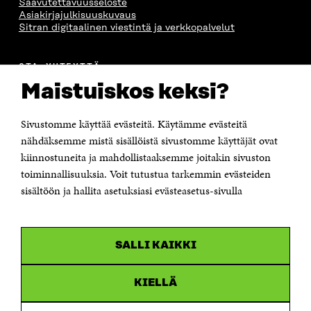
Saavutettavuusseloste
Asiakirjajulkisuuskuvaus
Sitran digitaalinen viestintä ja verkkopalvelut
OTA YHTEYTTÄ
Suomen itsenäisyyden juhlarahasto Sitra
Maistuiskos keksi?
Itämerenkatu 11-13, PL 160,
00181 Helsinki
Sivustomme käyttää evästeitä. Käytämme evästeitä
Puhelin +358 294 618 991
Sähköpostiosoite
nähdäksemme mistä sisällöistä sivustomme käyttäjät ovat
etunimi.sukunimi@sitra.fi tai sitra@sitra.fi
kiinnostuneita ja mahdollistaaksemme joitakin sivuston
Saapumisohjeet
toiminnallisuuksia. Voit tutustua tarkemmin evästeiden
sisältöön ja hallita asetuksiasi evästeasetus-sivulla
Y-tunnus 0202132-3
OLEMME NÄISSÄ SOMEISSA
SALLI KAIKKI
Facebook
Avautuu
uudessa
Linkedin
ikkunassa
KIELLÄ
Avautuu
uudessa
Youtube
ikkunassa