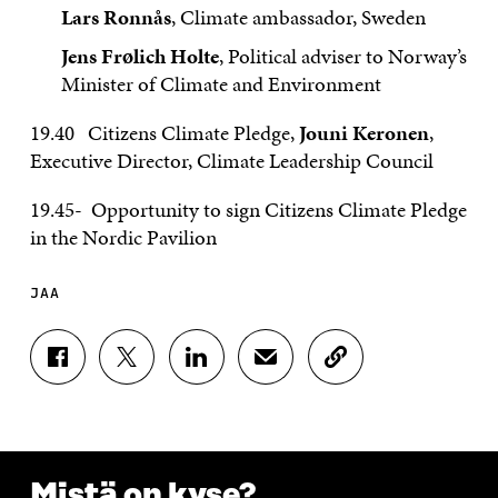
Lars Ronnås
, Climate ambassador, Sweden
Jens Frølich Holte
, Political adviser to Norway’s
Minister of Climate and Environment
19.40 Citizens Climate Pledge,
Jouni Keronen
,
Executive Director, Climate Leadership Council
19.45- Opportunity to sign Citizens Climate Pledge
in the Nordic Pavilion
JAA
J
J
J
J
K
A
A
A
A
O
A
A
A
A
P
F
T
L
S
I
A
W
I
Ä
O
C
I
N
H
I
E
T
K
K
A
Mistä on kyse?