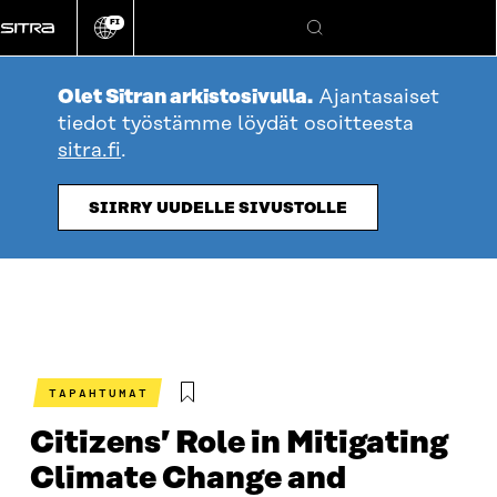
Siirry
FI
suoraan
Vaihda
Hae
sivuston
sisältöön
kieli
Olet Sitran arkistosivulla.
Ajantasaiset
tiedot työstämme löydät osoitteesta
sitra.fi
.
SIIRRY UUDELLE SIVUSTOLLE
TAPAHTUMAT
Citizens’ Role in Mitigating
Climate Change and