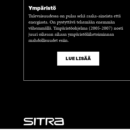
A
V
V
A
Ympäristö
A
U
Tulevaisuudessa on pulaa sekä raaka-aineista että
U
T
energiasta. On pystyttävä tekemään enemmän
T
U
vähemmällä. Ympäristöohjelma (2005-2007) nosti
U
U
juuri oikeaan aikaan ympäristöliiketoiminnan
U
U
mahdollisuudet esiin.
U
U
U
D
D
E
E
S
LUE LISÄÄ
S
S
S
A
A
I
I
K
K
K
K
U
U
N
N
A
A
S
S
S
S
A
A