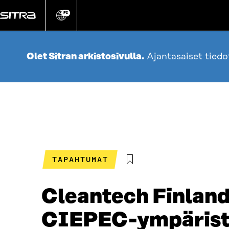
Siirry
suoraan
FI
Vaihda
sivuston
sisältöön
kieli
Olet Sitran arkistosivulla.
Ajantasaiset tied
TAPAHTUMAT
Cleantech Finland 
CIEPEC-ympärist