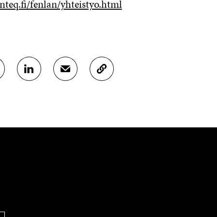
nteq.fi/fenlan/yhteistyo.html
J
J
K
A
A
O
A
A
P
L
S
I
I
Ä
O
N
H
I
K
K
A
E
Ö
R
D
P
T
I
O
I
N
S
K
I
T
K
S
I
E
S
L
L
Ä
L
I