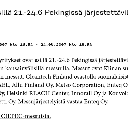
llä 21.-24.6 Pekingissä järjestettäv
007 klo 18:54 - 24.06.2007 klo 18:54
ritykset ovat esillä 21.-24.6 Pekingissä järjestettävi
n kansainvälisillä messuilla. Messut ovat Kiinan 
n messut. Cleantech Finland osastolla suomalaisist
 AEL, Allu Finland Oy, Metso Corporation, Enteq O
y, Helsinki REACH Center, Innorail Oy ja Kouvol
ti Oy. Messujärjestelyistä vastaa Enteq Oy.
e CIEPEC-messuista.