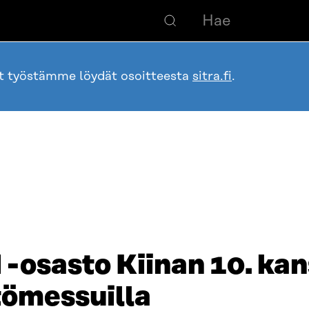
ot työstämme löydät osoitteesta
sitra.fi
.
-osasto Kiinan 10. kans
ömessuilla