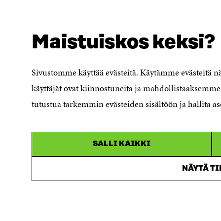
NÄITÄKÖ ETSIT?
Tietosuoja ja käyttöehdot
Maistuiskos keksi?
Evästeasetukset
Ilmoituskanava
Saavutettavuusseloste
Sivustomme käyttää evästeitä. Käytämme evästeitä 
Asiakirjajulkisuuskuvaus
käyttäjät ovat kiinnostuneita ja mahdollistaaksemme 
Sitran digitaalinen viestintä ja
tutustua tarkemmin evästeiden sisältöön ja hallita as
verkkopalvelut
SALLI KAIKKI
NÄYTÄ T