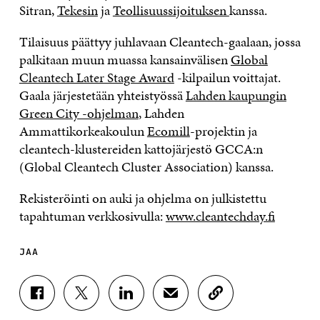
Sitran,
Tekesin
ja
Teollisuussijoituksen
kanssa.
Tilaisuus päättyy juhlavaan Cleantech-gaalaan, jossa
palkitaan muun muassa kansainvälisen
Global
Cleantech Later Stage Award
-kilpailun voittajat.
Gaala järjestetään yhteistyössä
Lahden kaupungin
Green City -ohjelman
, Lahden
Ammattikorkeakoulun
Ecomill
-projektin ja
cleantech-klustereiden kattojärjestö GCCA:n
(Global Cleantech Cluster Association) kanssa.
Rekisteröinti on auki ja ohjelma on julkistettu
tapahtuman verkkosivulla:
www.cleantechday.fi
JAA
J
J
J
J
K
A
A
A
A
O