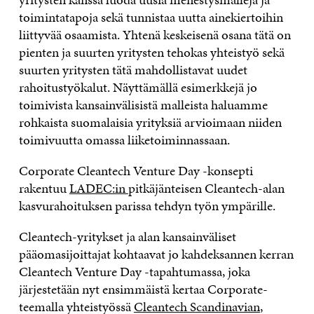
toimintatapoja sekä tunnistaa uutta ainekiertoihin
liittyvää osaamista. Yhtenä keskeisenä osana tätä on
pienten ja suurten yritysten tehokas yhteistyö sekä
suurten yritysten tätä mahdollistavat uudet
rahoitustyökalut. Näyttämällä esimerkkejä jo
toimivista kansainvälisistä malleista haluamme
rohkaista suomalaisia yrityksiä arvioimaan niiden
toimivuutta omassa liiketoiminnassaan.
Corporate Cleantech Venture Day -konsepti
rakentuu
LADEC:in
pitkäjänteisen Cleantech-alan
kasvurahoituksen parissa tehdyn työn ympärille.
Cleantech-yritykset ja alan kansainväliset
pääomasijoittajat kohtaavat jo kahdeksannen kerran
Cleantech Venture Day -tapahtumassa, joka
järjestetään nyt ensimmäistä kertaa Corporate-
teemalla yhteistyössä
Cleantech Scandinavian
,