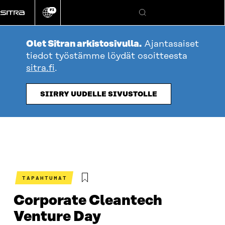
Siirry
FI
suoraan
Vaihda
Hae
sivuston
sisältöön
kieli
Olet Sitran arkistosivulla.
Ajantasaiset
tiedot työstämme löydät osoitteesta
sitra.fi
.
SIIRRY UUDELLE SIVUSTOLLE
TAPAHTUMAT
Corporate Cleantech
Venture Day