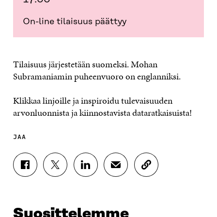
On-line tilaisuus päättyy
Tilaisuus järjestetään suomeksi. Mohan
Subramaniamin puheenvuoro on englanniksi.
Klikkaa linjoille ja inspiroidu tulevaisuuden
arvonluonnista ja kiinnostavista dataratkaisuista!
JAA
J
J
J
J
K
A
A
A
A
O
A
A
A
A
P
F
T
L
S
I
A
W
I
Ä
O
Suosittelemme
C
I
N
H
I