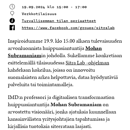
19.09.2024 klo 15:00 - 17:00
Verkkotilaisuus
Turvallisemman tilan periaatteet
https://www.facebook.com/groups/sitralab
Inspiroidumme 19.9. klo 15.00 alkaen tulevaisuuden
arvonluonnista huippuasiantuntija
Mohan
Subram
aniam
in johdolla. Sukellamme konkretiaan
esittelemällä tilaisuudessa
Sitra Lab -ohjelman
kahdeksan kokeilua, joissa on innovoitu
suomalaisten arkea helpottavia, dataa hyödyntäviä
palveluita tai toimintamalleja.
IMD:n professori ja digitaalisen transformaation
huippuasiantuntija
Mohan Subramaniam
on
arvostettu visionääri, jonka ajatuksia kuunnellaan
kansainvälisten yritysjohtajien tapahtumissa ja
kirjallisia tuotoksia siteerataan laajasti.