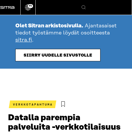
Siirry
FI
suoraan
Vaihda
Hae
sivuston
sisältöön
kieli
Olet Sitran arkistosivulla.
Ajantasaiset
tiedot työstämme löydät osoitteesta
sitra.fi
.
SIIRRY UUDELLE SIVUSTOLLE
VERKKOTAPAHTUMA
Datalla parempia
palveluita -verkkotilaisuus