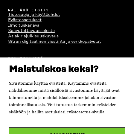
NÄITÄKÖ ETSIT?
Tietosuoja ja käyttöehdot
Evästeasetukset
Ilmoituskanava
Saavutettavuusseloste
Asiakirjajulkisuuskuvaus
Sitran digitaalinen viestintä ja verkkopalvelut
OTA YHTEYTTÄ
Suomen itsenäisyyden juhlarahasto Sitra
Maistuiskos keksi?
Itämerenkatu 11-13, PL 160,
00181 Helsinki
Sivustomme käyttää evästeitä. Käytämme evästeitä
Puhelin +358 294 618 991
Sähköpostiosoite
nähdäksemme mistä sisällöistä sivustomme käyttäjät ovat
etunimi.sukunimi@sitra.fi tai sitra@sitra.fi
kiinnostuneita ja mahdollistaaksemme joitakin sivuston
Saapumisohjeet
toiminnallisuuksia. Voit tutustua tarkemmin evästeiden
sisältöön ja hallita asetuksiasi evästeasetus-sivulla
Y-tunnus 0202132-3
OLEMME NÄISSÄ SOMEISSA