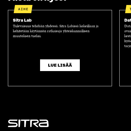
K
U
K
K
U
N
U
K
AIHE
N
A
N
U
A
S
A
N
Sitra Lab
Dat
S
S
S
A
Tulevaisuus tehdään yhdessä. Sitra Labissä kokeillaan ja
Dat
S
A
S
S
kehitetään käytännön ratkaisuja yhteiskunnallisen
avai
A
A
S
muutoksen tueksi.
kest
A
hyöd
tarj
LUE LISÄÄ