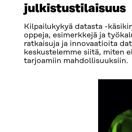
julkistustilaisuu
Kilpailukykyä datasta -käsiki
oppeja, esimerkkejä ja työkal
ratkaisuja ja innovaatioita d
keskustelemme siitä, miten 
tarjoamiin mahdollisuuksiin