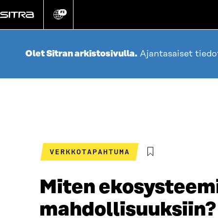
Siirry
suoraan
FI
Vaihda
sivuston
sisältöön
kieli
Olet Sitran arkistosivulla.
Ajantasaiset tied
VERKKOTAPAHTUMA
Miten ekosysteemit
mahdollisuuksiin? 