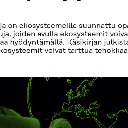
s
rja on ekosysteemeille suunnattu opa
uja, joiden avulla ekosysteemit voiv
ataa hyödyntämällä. Käsikirjan julkis
ekosysteemit voivat tarttua tehokk
.