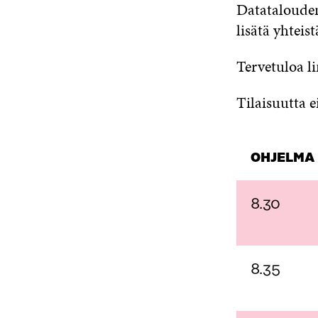
Datatalouden
lisätä yhtei
Tervetuloa li
Tilaisuutta e
OHJELMA
8.30
8.35