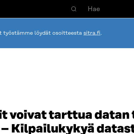
ot työstämme löydät osoitteesta
sitra.fi
.
 voivat tarttua datan 
– Kilpailukykyä datast