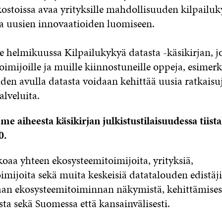
kostoissa avaa yrityksille mahdollisuuden kilpailu
ja uusien innovaatioiden luomiseen.
ee helmikuussa Kilpailukykyä datasta -käsikirjan, j
imijoille ja muille kiinnostuneille oppeja, esimerk
iden avulla datasta voidaan kehittää uusia ratkaisu
alveluita.
e aiheesta käsikirjan julkistustilaisuudessa tiist
0.
oaa yhteen ekosysteemitoimijoita, yrityksiä,
imijoita sekä muita keskeisiä datatalouden edistäj
an ekosysteemitoiminnan näkymistä, kehittämises
sta sekä Suomessa että kansainvälisesti.