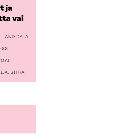
t ja
ta vai
HT AND DATA
ESS
 OYJ
IJA, SITRA