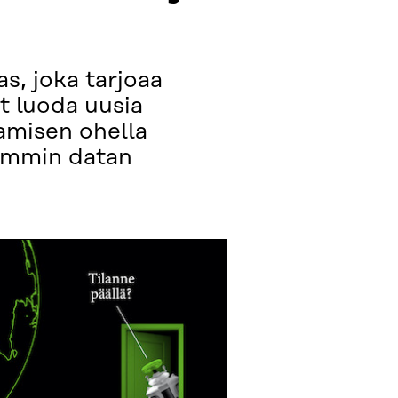
s, joka tarjoaa
at luoda uusia
tamisen ohella
aammin datan