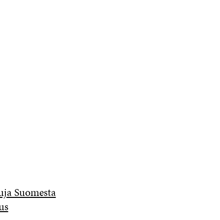
suja Suomesta
us