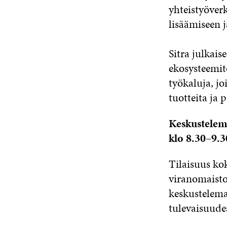
yhteistyöver
lisäämiseen 
Sitra julkais
ekosysteemito
työkaluja, jo
tuotteita ja p
Keskustelemm
klo 8.30–9.3
Tilaisuus kok
viranomaisto
keskustelema
tulevaisuude