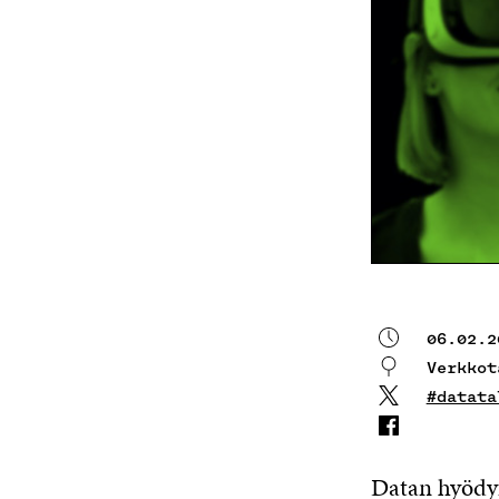
06.02.2
Verkkot
#datata
Datan hyödyn