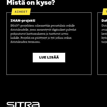
Mistä on kyse?
AIHEET
IHAN-projekti
Dat
IHAN®-projektissa rakennettiin perustuksia reilulle
Dat
datataloudelle, jossa menestyvät digitaaliset palvelut
avai
pohjautuvat luottamukseen ja tuottavat arvoa
kest
kaikille. Projekti on päättynyt ja työ jatkuu reilun
hyöd
datatalouden teemassa.
tarj
LUE LISÄÄ