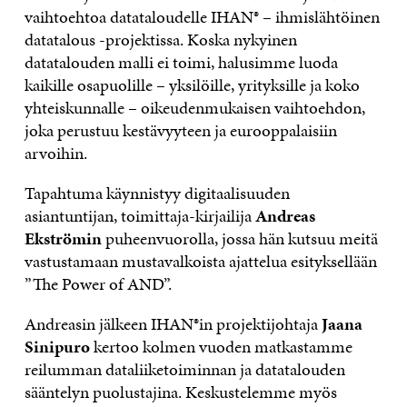
vaihtoehtoa datataloudelle IHAN® – ihmislähtöinen
datatalous -projektissa. Koska nykyinen
datatalouden malli ei toimi, halusimme luoda
kaikille osapuolille – yksilöille, yrityksille ja koko
yhteiskunnalle – oikeudenmukaisen vaihtoehdon,
joka perustuu kestävyyteen ja eurooppalaisiin
arvoihin.
Tapahtuma käynnistyy digitaalisuuden
asiantuntijan, toimittaja-kirjailija
Andreas
Ekströmin
puheenvuorolla, jossa hän kutsuu meitä
vastustamaan mustavalkoista ajattelua esityksellään
”The Power of AND”.
Andreasin jälkeen IHAN®in projektijohtaja
Jaana
Sinipuro
kertoo kolmen vuoden matkastamme
reilumman dataliiketoiminnan ja datatalouden
sääntelyn puolustajina. Keskustelemme myös