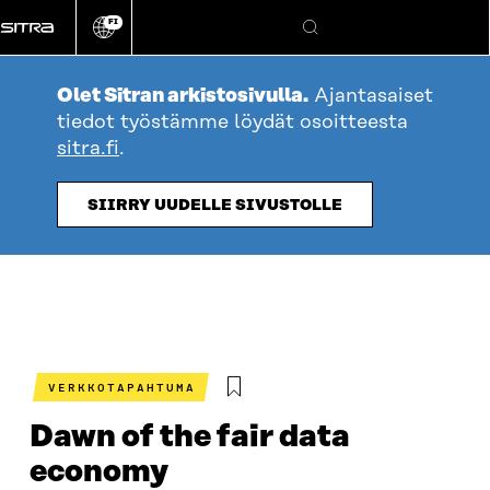
Siirry
FI
suoraan
Vaihda
Hae
sivuston
sisältöön
kieli
Olet Sitran arkistosivulla.
Ajantasaiset
tiedot työstämme löydät osoitteesta
sitra.fi
.
SIIRRY UUDELLE SIVUSTOLLE
VERKKOTAPAHTUMA
Dawn of the fair data
economy