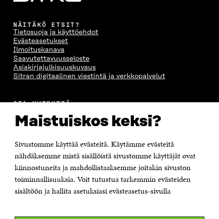
NÄITÄKÖ ETSIT?
Tietosuoja ja käyttöehdot
Evästeasetukset
Ilmoituskanava
Saavutettavuusseloste
Asiakirjajulkisuuskuvaus
Sitran digitaalinen viestintä ja verkkopalvelut
OTA YHTEYTTÄ
Suomen itsenäisyyden juhlarahasto Sitra
Maistuiskos keksi?
Itämerenkatu 11-13, PL 160,
00181 Helsinki
Sivustomme käyttää evästeitä. Käytämme evästeitä
Puhelin +358 294 618 991
Sähköpostiosoite
nähdäksemme mistä sisällöistä sivustomme käyttäjät ovat
etunimi.sukunimi@sitra.fi tai sitra@sitra.fi
kiinnostuneita ja mahdollistaaksemme joitakin sivuston
toiminnallisuuksia. Voit tutustua tarkemmin evästeiden
Saapumisohjeet
sisältöön ja hallita asetuksiasi evästeasetus-sivulla
Y-tunnus 0202132-3