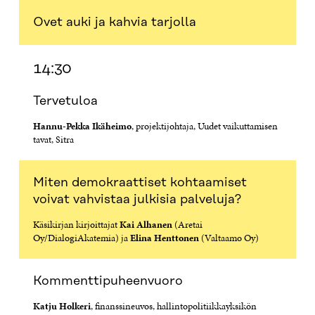
Ovet auki ja kahvia tarjolla
14:30
Tervetuloa
Hannu-Pekka Ikäheimo
, projektijohtaja, Uudet vaikuttamisen
tavat, Sitra
Miten demokraattiset kohtaamiset
voivat vahvistaa julkisia palveluja?
Käsikirjan kirjoittajat
Kai Alhanen
(Aretai
Oy/DialogiAkatemia) ja
Elina Henttonen
(Valtaamo Oy)
Kommenttipuheenvuoro
Katju Holkeri
, finanssineuvos, hallintopolitiikkayksikön