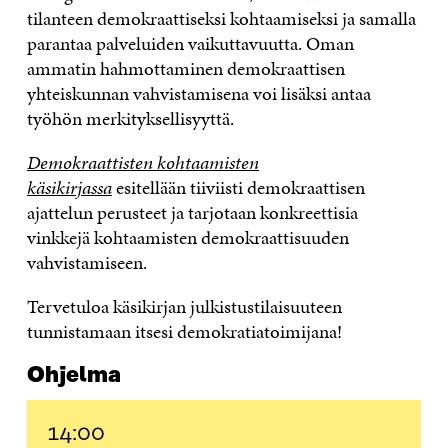
tilanteen demokraattiseksi kohtaamiseksi ja samalla
parantaa palveluiden vaikuttavuutta. Oman
ammatin hahmottaminen demokraattisen
yhteiskunnan vahvistamisena voi lisäksi antaa
työhön merkityksellisyyttä.
Demokraattisten kohtaamisten
käsikirjassa
esitellään tiiviisti demokraattisen
ajattelun perusteet ja tarjotaan konkreettisia
vinkkejä kohtaamisten demokraattisuuden
vahvistamiseen.
Tervetuloa käsikirjan julkistustilaisuuteen
tunnistamaan itsesi demokratiatoimijana!
Ohjelma
14:00