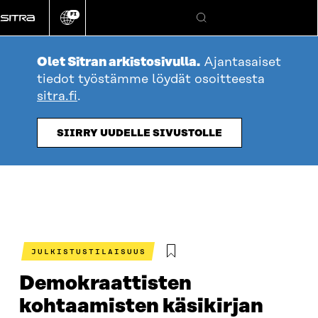
Siirry
FI
suoraan
Vaihda
Hae
sivuston
sisältöön
kieli
Olet Sitran arkistosivulla.
Ajantasaiset
tiedot työstämme löydät osoitteesta
sitra.fi
.
SIIRRY UUDELLE SIVUSTOLLE
JULKISTUSTILAISUUS
Demokraattisten
kohtaamisten käsikirjan