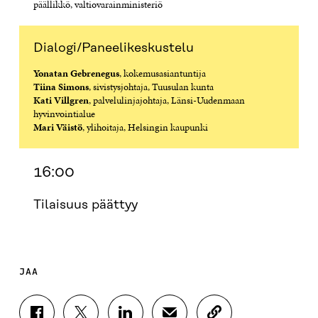
päällikkö, valtiovarainministeriö
Dialogi/Paneelikeskustelu
Yonatan Gebrenegus
, kokemusasiantuntija
Tiina Simons
, sivistysjohtaja, Tuusulan kunta
Kati Villgren
, palvelulinjajohtaja, Länsi-Uudenmaan
hyvinvointialue
Mari Väistö
, ylihoitaja, Helsingin kaupunki
16:00
Tilaisuus päättyy
JAA
J
J
J
J
K