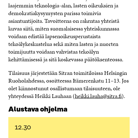
laajemmin teknologia-alan, lasten oikeuksien ja
demokratiakysymysten parissa toimivia
asiantuntijoita. Tavoitteena on rakentaa yhteistä
kuvaa siitä, miten suomalaisessa yhteiskunnassa
voidaan edistää lapsenoikeusperustaista
tekoälykeskustelua sekä miten lasten ja nuorten
toimijuutta voidaan vahvistaa tekoälyn
kehittämisessä ja sitä koskevassa päätöksenteossa.
Tilaisuus järjestetään Sitran toimitiloissa Helsingin
Ruoholahdessa, osoitteessa Itämerenkatu 11–13. Jos
olet kiinnostunut osallistumaan tilaisuuteen, ole
yhteydessä Heikki Lauhaan (
heikki.lauha@sitra.fi
).
Alustava ohjelma
12.30