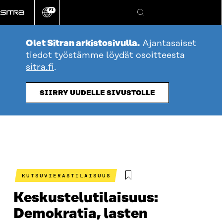
Siirry
FI
suoraan
Vaihda
Hae
sivuston
sisältöön
kieli
Olet Sitran arkistosivulla.
Ajantasaiset
tiedot työstämme löydät osoitteesta
sitra.fi
.
SIIRRY UUDELLE SIVUSTOLLE
KUTSUVIERASTILAISUUS
Keskustelutilaisuus:
Demokratia, lasten