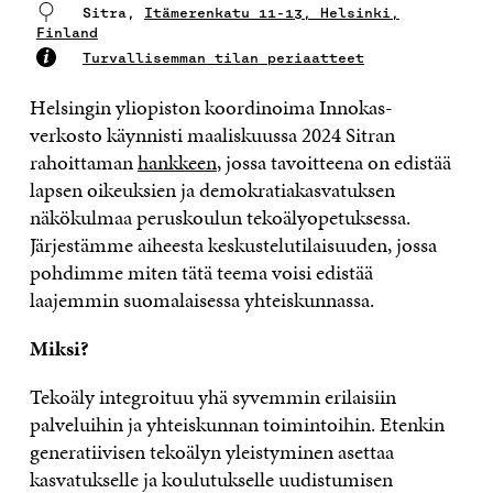
Sitra,
Itämerenkatu 11-13, Helsinki,
Finland
Turvallisemman tilan periaatteet
Helsingin yliopiston koordinoima Innokas-
verkosto käynnisti maaliskuussa 2024 Sitran
rahoittaman
hankkeen
, jossa tavoitteena on edistää
lapsen oikeuksien ja demokratiakasvatuksen
näkökulmaa peruskoulun tekoälyopetuksessa.
Järjestämme aiheesta keskustelutilaisuuden, jossa
pohdimme miten tätä teema voisi edistää
laajemmin suomalaisessa yhteiskunnassa.
Miksi?
Tekoäly integroituu yhä syvemmin erilaisiin
palveluihin ja yhteiskunnan toimintoihin. Etenkin
generatiivisen tekoälyn yleistyminen asettaa
kasvatukselle ja koulutukselle uudistumisen