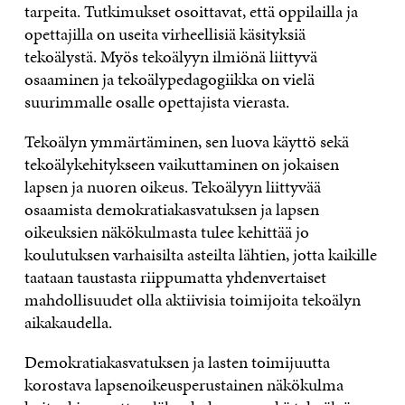
tarpeita. Tutkimukset osoittavat, että oppilailla ja
opettajilla on useita virheellisiä käsityksiä
tekoälystä. Myös tekoälyyn ilmiönä liittyvä
osaaminen ja tekoälypedagogiikka on vielä
suurimmalle osalle opettajista vierasta.
Tekoälyn ymmärtäminen, sen luova käyttö sekä
tekoälykehitykseen vaikuttaminen on jokaisen
lapsen ja nuoren oikeus. Tekoälyyn liittyvää
osaamista demokratiakasvatuksen ja lapsen
oikeuksien näkökulmasta tulee kehittää jo
koulutuksen varhaisilta asteilta lähtien, jotta kaikille
taataan taustasta riippumatta yhdenvertaiset
mahdollisuudet olla aktiivisia toimijoita tekoälyn
aikakaudella.
Demokratiakasvatuksen ja lasten toimijuutta
korostava lapsenoikeusperustainen näkökulma