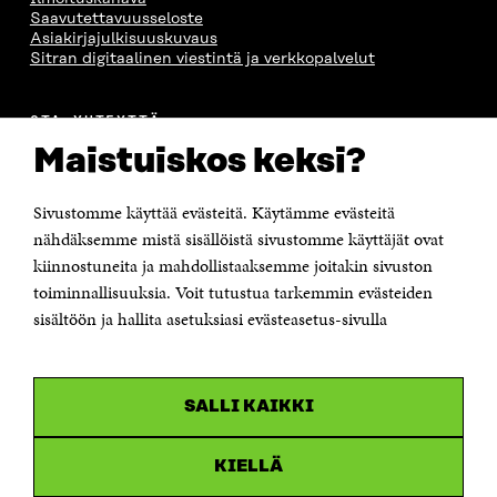
S
A
S
S
Saavutettavuusseloste
A
A
S
Asiakirjajulkisuuskuvaus
A
Sitran digitaalinen viestintä ja verkkopalvelut
OTA YHTEYTTÄ
Suomen itsenäisyyden juhlarahasto Sitra
Maistuiskos keksi?
Itämerenkatu 11-13, PL 160,
00181 Helsinki
Sivustomme käyttää evästeitä. Käytämme evästeitä
Puhelin +358 294 618 991
Sähköpostiosoite
nähdäksemme mistä sisällöistä sivustomme käyttäjät ovat
etunimi.sukunimi@sitra.fi tai sitra@sitra.fi
kiinnostuneita ja mahdollistaaksemme joitakin sivuston
toiminnallisuuksia. Voit tutustua tarkemmin evästeiden
Saapumisohjeet
sisältöön ja hallita asetuksiasi evästeasetus-sivulla
Y-tunnus 0202132-3
OLEMME NÄISSÄ SOMEISSA
SALLI KAIKKI
Facebook
Avautuu
uudessa
Linkedin
ikkunassa
KIELLÄ
Avautuu
uudessa