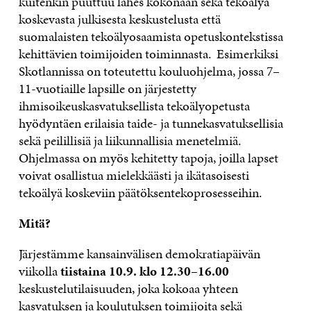
kuitenkin puuttuu lähes kokonaan sekä tekoälyä
koskevasta julkisesta keskustelusta että
suomalaisten tekoälyosaamista opetuskontekstissa
kehittävien toimijoiden toiminnasta. Esimerkiksi
Skotlannissa on toteutettu kouluohjelma, jossa 7–
11-vuotiaille lapsille on järjestetty
ihmisoikeuskasvatuksellista tekoälyopetusta
hyödyntäen erilaisia taide- ja tunnekasvatuksellisia
sekä peilillisiä ja liikunnallisia menetelmiä.
Ohjelmassa on myös kehitetty tapoja, joilla lapset
voivat osallistua mielekkäästi ja ikätasoisesti
tekoälyä koskeviin päätöksentekoprosesseihin.
Mitä?
Järjestämme kansainvälisen demokratiapäivän
viikolla
tiistaina 10.9. klo 12.30–16.00
keskustelutilaisuuden, joka kokoaa yhteen
kasvatuksen ja koulutuksen toimijoita sekä