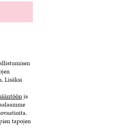
llistumisen
ojen
. Lisäksi
osääntöön
ja
skaalaamme
ovaatioita.
pien tapojen