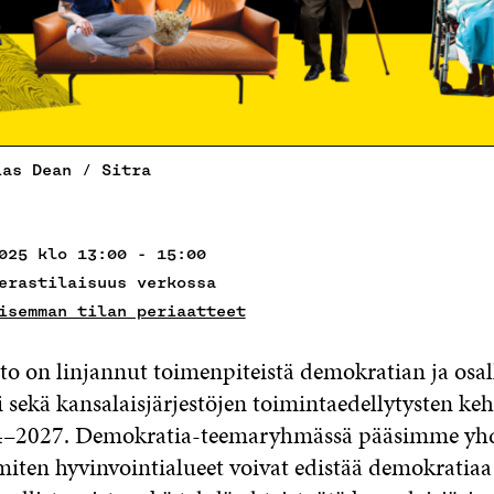
ias Dean / Sitra
025 klo 13:00 - 15:00
erastilaisuus verkossa
isemman tilan periaatteet
to on linjannut toimenpiteistä demokratian ja osal
 sekä kansalaisjärjestöjen toimintaedellytysten keh
4–2027. Demokratia-teemaryhmässä pääsimme yh
iten hyvinvointialueet voivat edistää demokratiaa