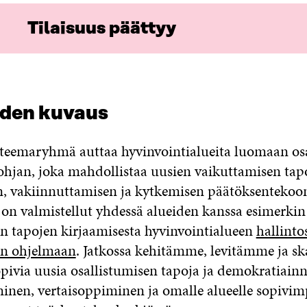
Tilaisuus päättyy
uden kuvaus
eemaryhmä auttaa hyvinvointialueita luomaan osa
pohjan, joka mahdollistaa uusien vaikuttamisen tap
, vakiinnuttamisen ja kytkemisen päätöksentekoon
n valmistellut yhdessä alueiden kanssa esimerkin
en tapojen kirjaamisesta hyvinvointialueen
hallint
en ohjelmaan
. Jatkossa kehitämme, levitämme ja 
sopivia uusia osallistumisen tapoja ja demokratiainn
inen, vertaisoppiminen ja omalle alueelle sopivim