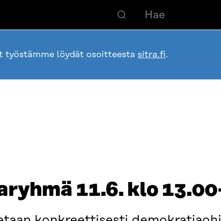
ot työstämme löydät osoitteesta
sitra.fi
.
ryhmä 11.6. klo 13.0
tetaan konkreettisesti demokratiaoh