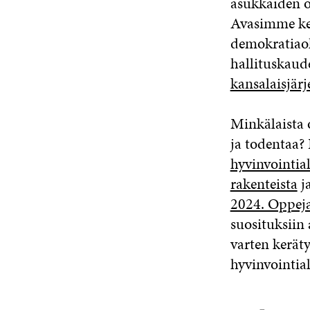
asukkaiden os
Avasimme kes
demokratiaohj
hallituskaud
kansalaisjärj
Minkälaista 
ja todentaa?
hyvinvointia
rakenteista
j
2024. Oppeja
suosituksiin 
varten keräty
hyvinvointia