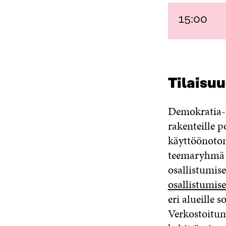
15:00
Tilaisu
Demokratia-t
rakenteille 
käyttöönoton
teemaryhmä o
osallistumis
osallistumis
eri alueille 
Verkostoitum