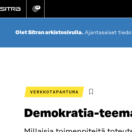
Siirry
suoraan
FI
Vaihda
sivuston
sisältöön
kieli
Olet Sitran arkistosivulla.
Ajantasaiset tied
VERKKOTAPAHTUMA
Demokratia-teema
Millaisia toimenpiteitä toteu