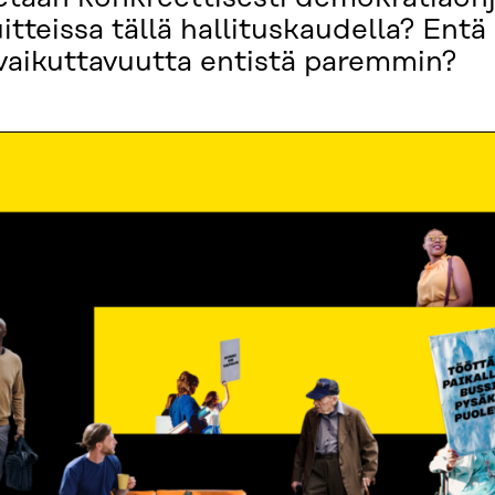
uitteissa tällä hallituskaudella? Ent
vaikuttavuutta entistä paremmin?