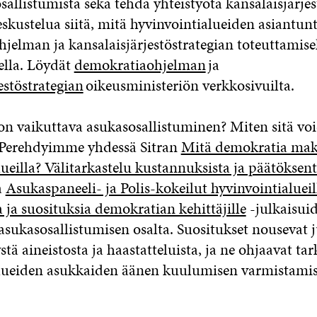
allistumista sekä tehdä yhteistyötä kansalaisjärjes
kustelua siitä, mitä hyvinvointialueiden asiantunti
elman ja kansalaisjärjestöstrategian toteuttamisel
ella. Löydät
demokratiaohjelman
ja
estöstrategian
oikeusministeriön verkkosivuilta.
on vaikuttava asukasosallistuminen? Miten sitä vo
 Perehdyimme yhdessä Sitran
Mitä demokratia mak
lueilla? Välitarkastelu kustannuksista ja päätöksen
a
Asukaspaneeli- ja Polis-kokeilut hyvinvointialuei
 ja suosituksia demokratian kehittäjille
-julkaisui
asukasosallistumisen osalta. Suositukset nousevat j
stä aineistosta ja haastatteluista, ja ne ohjaavat t
lueiden asukkaiden äänen kuulumisen varmistamis