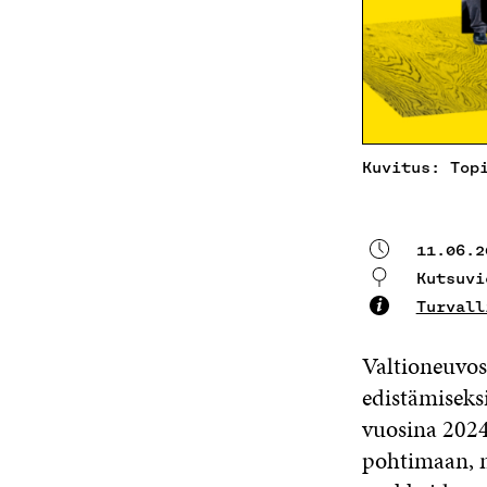
Kuvitus: Top
11.06.2
Kutsuvi
Turvall
Valtioneuvos
edistämiseksi
vuosina 202
pohtimaan, m