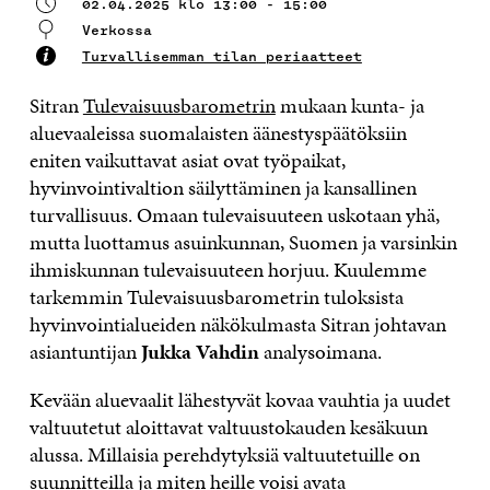
02.04.2025 klo 13:00 - 15:00
Verkossa
Turvallisemman tilan periaatteet
Sitran
Tulevaisuusbarometrin
mukaan kunta- ja
aluevaaleissa suomalaisten äänestyspäätöksiin
eniten vaikuttavat asiat ovat työpaikat,
hyvinvointivaltion säilyttäminen ja kansallinen
turvallisuus. Omaan tulevaisuuteen uskotaan yhä,
mutta luottamus asuinkunnan, Suomen ja varsinkin
ihmiskunnan tulevaisuuteen horjuu. Kuulemme
tarkemmin Tulevaisuusbarometrin tuloksista
hyvinvointialueiden näkökulmasta Sitran johtavan
asiantuntijan
Jukka Vahdin
analysoimana.
Kevään aluevaalit lähestyvät kovaa vauhtia ja uudet
valtuutetut aloittavat valtuustokauden kesäkuun
alussa. Millaisia perehdytyksiä valtuutetuille on
suunnitteilla ja miten heille voisi avata