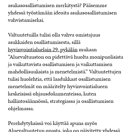
asukasosallistumisen merkitystä? Pääsemme
yhdessä työstämään ideoita asukasosallistumisen
vahvistamiseksi.
Valtuutetuilla tulisi olla vahva omistajuus
asukkaiden osallistumisesta, sillä
hyvinvointialuelain 29. pykälän
mukaan
”Aluevaltuuston on pidettävä huolta monipuolisista
ja vaikuttavista osallistumisen ja vaikuttamisen
mahdollisuuksista ja menetelmistä.” Valtuutettujen
tulisi huolehtia, että laadukkaat osallistumisen
menetelmät on määritelty hyvinvointialueen
keskeisissä ohjausdokumenteissa, kuten
hallintosäännössä, strategiassa ja osallistumisen
ohjelmassa.
Perehdytyksissä voi käyttää apuna myös
Aluevaltuutetun opasta
, joka on päivitetty yhdessä