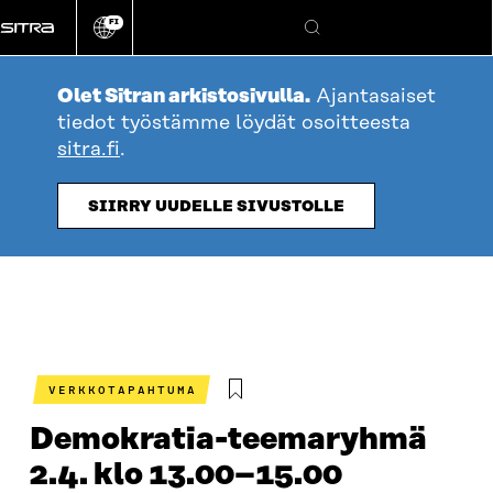
Siirry
FI
suoraan
Vaihda
Hae
sivuston
sisältöön
kieli
Olet Sitran arkistosivulla.
Ajantasaiset
tiedot työstämme löydät osoitteesta
sitra.fi
.
SIIRRY UUDELLE SIVUSTOLLE
VERKKOTAPAHTUMA
Demokratia-teemaryhmä
2.4. klo 13.00–15.00